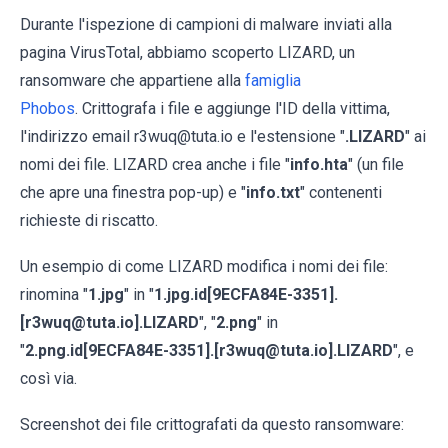
Durante l'ispezione di campioni di malware inviati alla
pagina VirusTotal, abbiamo scoperto LIZARD, un
ransomware che appartiene alla
famiglia
Phobos
. Crittografa i file e aggiunge l'ID della vittima,
l'indirizzo email r3wuq@tuta.io e l'estensione "
.LIZARD
" ai
nomi dei file. LIZARD crea anche i file "
info.hta
" (un file
che apre una finestra pop-up) e "
info.txt
" contenenti
richieste di riscatto.
Un esempio di come LIZARD modifica i nomi dei file:
rinomina "
1.jpg
" in "
1.jpg.id[9ECFA84E-3351].
[r3wuq@tuta.io].LIZARD
", "
2.png
" in
"
2.png.id[9ECFA84E-3351].[r3wuq@tuta.io].LIZARD
", e
così via.
Screenshot dei file crittografati da questo ransomware: