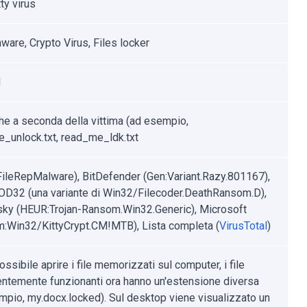
ty virus
are, Crypto Virus, Files locker
d
he a seconda della vittima (ad esempio,
_unlock.txt, read_me_ldk.txt
FileRepMalware), BitDefender (Gen:Variant.Razy.801167),
D32 (una variante di Win32/Filecoder.DeathRansom.D),
ky (HEUR:Trojan-Ransom.Win32.Generic), Microsoft
:Win32/KittyCrypt.CM!MTB), Lista completa (
VirusTotal
)
ssibile aprire i file memorizzati sul computer, i file
ntemente funzionanti ora hanno un'estensione diversa
mpio, my.docx.locked). Sul desktop viene visualizzato un