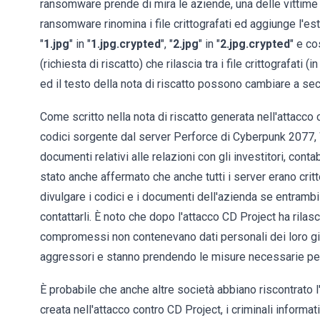
ransomware prende di mira le aziende, una delle vittime
ransomware rinomina i file crittografati ed aggiunge l'es
"
1.jpg
" in "
1.jpg.crypted
", "
2.jpg
" in "
2.jpg.crypted
" e co
(richiesta di riscatto) che rilascia tra i file crittografati 
ed il testo della nota di riscatto possono cambiare a sec
Come scritto nella nota di riscatto generata nell'attacco
codici sorgente dal server Perforce di Cyberpunk 2077, W
documenti relativi alle relazioni con gli investitori, cont
stato anche affermato che anche tutti i server erano critt
divulgare i codici e i documenti dell'azienda se entram
contattarli. È noto che dopo l'attacco CD Project ha rilas
compromessi non contenevano dati personali dei loro gioc
aggressori e stanno prendendo le misure necessarie per m
È probabile che anche altre società abbiano riscontrato l'a
creata nell'attacco contro CD Project, i criminali informati