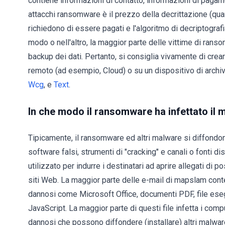
contiene informazioni di contatto, informazioni di pagament
attacchi ransomware è il prezzo della decrittazione (quant
richiedono di essere pagati e l'algoritmo di decriptografia
modo o nell'altro, la maggior parte delle vittime di ran
backup dei dati. Pertanto, si consiglia vivamente di crea
remoto (ad esempio, Cloud) o su un dispositivo di archi
Wcg
, e
Text
.
In che modo il ransomware ha infettato il
Tipicamente, il ransomware ed altri malware si diffondo
software falsi, strumenti di "cracking" e canali o fonti d
utilizzato per indurre i destinatari ad aprire allegati di p
siti Web. La maggior parte delle e-mail di mapslam conte
dannosi come Microsoft Office, documenti PDF, file esegu
JavaScript. La maggior parte di questi file infetta i com
dannosi che possono diffondere (installare) altri malwar