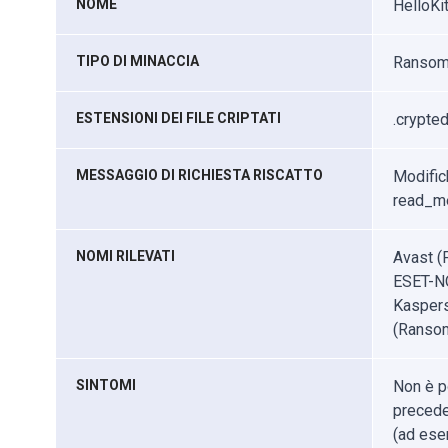
NOME
HelloKit
TIPO DI MINACCIA
Ransomw
ESTENSIONI DEI FILE CRIPTATI
.crypte
MESSAGGIO DI RICHIESTA RISCATTO
Modific
read_me
NOMI RILEVATI
Avast (
ESET-NO
Kaspers
(Ransom
SINTOMI
Non è po
precede
(ad ese