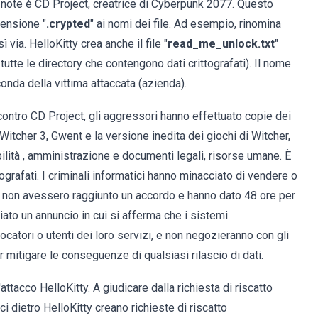
 note è CD Project, creatrice di Cyberpunk 2077. Questo
tensione "
.crypted
" ai nomi dei file. Ad esempio, rinomina
sì via. HelloKitty crea anche il file "
read_me_unlock.txt
"
(in tutte le directory che contengono dati crittografati). Il nome
onda della vittima attaccata (azienda).
 contro CD Project, gli aggressori hanno effettuato copie dei
itcher 3, Gwent e la versione inedita dei giochi di Witcher,
abilità , amministrazione e documenti legali, risorse umane. È
ografati. I criminali informatici hanno minacciato di vendere o
bi non avessero raggiunto un accordo e hanno dato 48 ore per
ciato un annuncio in cui si afferma che i sistemi
atori o utenti dei loro servizi, e non negozieranno con gli
itigare le conseguenze di qualsiasi rilascio di dati.
ttacco HelloKitty. A giudicare dalla richiesta di riscatto
ci dietro HelloKitty creano richieste di riscatto