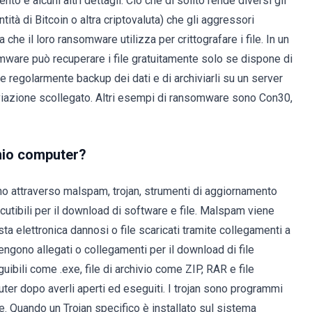
o e alcuni altri dettagli. Ciò che di solito rende diversi gli
ità di Bitcoin o altra criptovaluta) che gli aggressori
 che il loro ransomware utilizza per crittografare i file. In un
somware può recuperare i file gratuitamente solo se dispone di
re regolarmente backup dei dati e di archiviarli su un server
viazione scollegato. Altri esempi di ransomware sono Con30,
 mio computer?
no attraverso malspam, trojan, strumenti di aggiornamento
iscutibili per il download di software e file. Malspam viene
osta elettronica dannosi o file scaricati tramite collegamenti a
ngono allegati o collegamenti per il download di file
ibili come .exe, file di archivio come ZIP, RAR e file
puter dopo averli aperti ed eseguiti. I trojan sono programmi
e. Quando un Trojan specifico è installato sul sistema