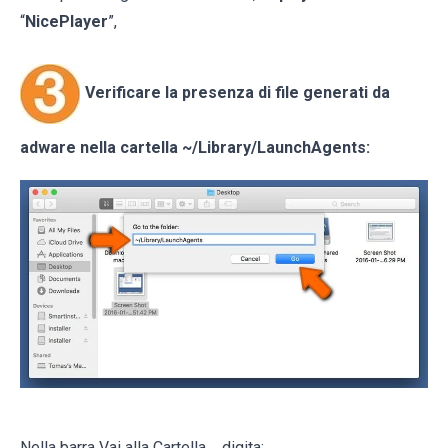
“
NicePlayer
”,
Verificare la presenza di file generati da
adware nella cartella
~/Library/LaunchAgents
:
Nella barra Vai alla Cartella..., digita: