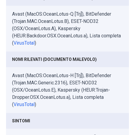
Avast (MacOS:OceanLotus-Q [Trj]), BitDefender
(Trojan.MAC.OceanLotus.B), ESET-NOD32
(OSX/OceanLotus.A), Kaspersky
(HEUR:Backdoor.OSX.OceanLotus.a), Lista completa
(
VirusTotal
)
NOMI RILEVATI (DOCUMENTO MALEVOLO)
Avast (MacOS:OceanLotus-H [Trj]), BitDefender
(Trojan.MAC.Generic.2316), ESET-NOD32
(OSX/OceanLotus.E), Kaspersky (HEUR:Trojan-
Dropper.OSX.OceanLotus.a), Lista completa
(
VirusTotal
)
SINTOMI