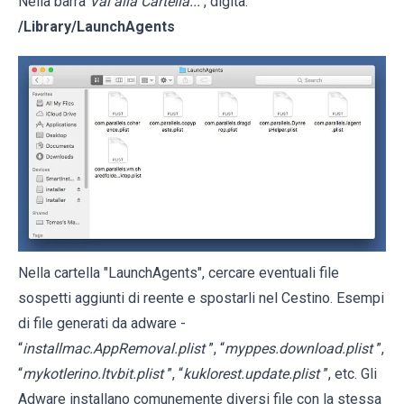
Nella barra
Vai alla Cartella...
, digita:
/Library/LaunchAgents
Nella cartella "LaunchAgents", cercare eventuali file
sospetti aggiunti di reente e spostarli nel Cestino. Esempi
di file generati da adware -
“
installmac.AppRemoval.plist
”, “
myppes.download.plist
”,
“
mykotlerino.ltvbit.plist
”, “
kuklorest.update.plist
”, etc. Gli
Adware installano comunemente diversi file con la stessa