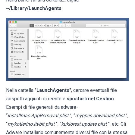
~/Library/LaunchAgents
Nella cartella
"LaunchAgents"
, cercare eventuali file
sospetti aggiunti di reente e
spostarli nel Cestino
.
Esempi di file generati da adware-
“
installmac.AppRemoval.plist
”, “
myppes.download.plist
”,
“
mykotlerino.ltvbit.plist
”, “
kuklorest.update.plist
”, etc. Gli
Adware installano comunemente diversi file con la stessa