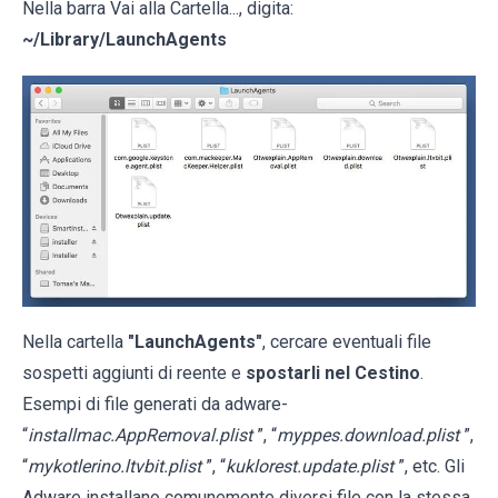
Nella barra Vai alla Cartella..., digita:
~/Library/LaunchAgents
Nella cartella
"LaunchAgents"
, cercare eventuali file
sospetti aggiunti di reente e
spostarli nel Cestino
.
Esempi di file generati da adware-
“
installmac.AppRemoval.plist
”, “
myppes.download.plist
”,
“
mykotlerino.ltvbit.plist
”, “
kuklorest.update.plist
”, etc. Gli
Adware installano comunemente diversi file con la stessa