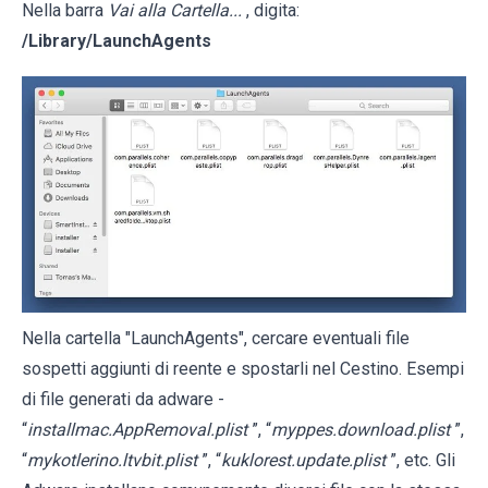
Nella barra
Vai alla Cartella...
, digita:
/Library/LaunchAgents
Nella cartella "LaunchAgents", cercare eventuali file
sospetti aggiunti di reente e spostarli nel Cestino. Esempi
di file generati da adware -
“
installmac.AppRemoval.plist
”, “
myppes.download.plist
”,
“
mykotlerino.ltvbit.plist
”, “
kuklorest.update.plist
”, etc. Gli