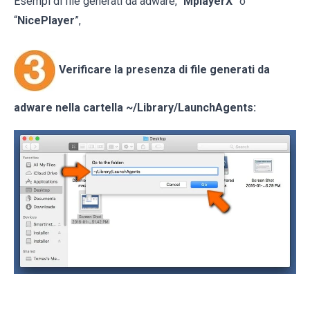
Esempi di file generati da adware, “
MplayerX
” o
“
NicePlayer
”,
Verificare la presenza di file generati da
adware nella cartella
~/Library/LaunchAgents
: