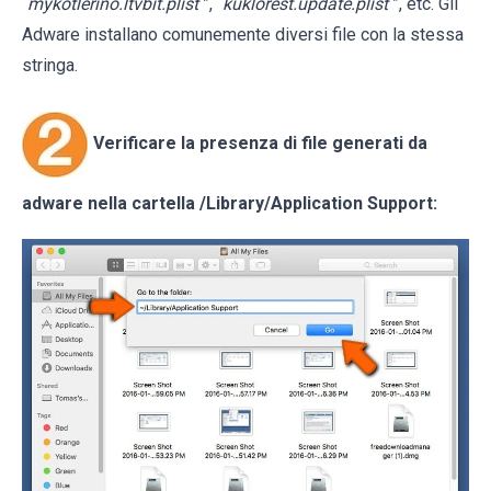
“
mykotlerino.ltvbit.plist
”, “
kuklorest.update.plist
”, etc. Gli
Adware installano comunemente diversi file con la stessa
stringa.
Verificare la presenza di file generati da
adware nella cartella
/Library/Application Support
: