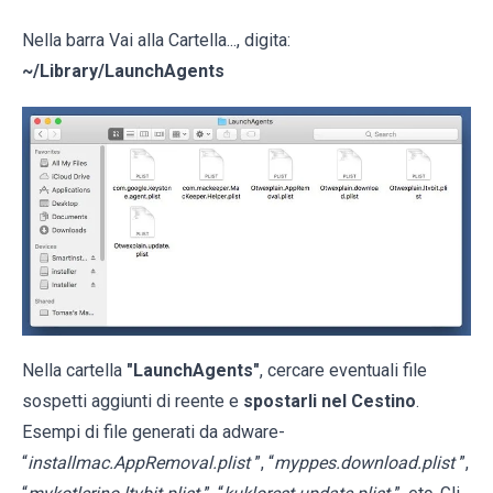
Nella barra Vai alla Cartella..., digita:
~/Library/LaunchAgents
Nella cartella
"LaunchAgents"
, cercare eventuali file
sospetti aggiunti di reente e
spostarli nel Cestino
.
Esempi di file generati da adware-
“
installmac.AppRemoval.plist
”, “
myppes.download.plist
”,