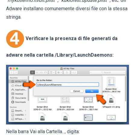
“
mykotlerino.ltvbit.plist
”, “
kuklorest.update.plist
”, etc. Gli
Adware installano comunemente diversi file con la stessa
stringa.
Verificare la presenza di file generati da
adware nella cartella
/Library/LaunchDaemons
:
Nella barra Vai alla Cartella..., digita: