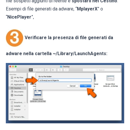
file sospetti aggiunti di reente e
spostarli nel Cestino
.
Esempi di file generati da adware, “
MplayerX
” o
“
NicePlayer
”,
Verificare la presenza di file generati da
adware nella cartella
~/Library/LaunchAgents
: