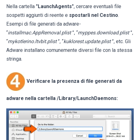
Nella cartella
"LaunchAgents"
, cercare eventuali file
sospetti aggiunti di reente e
spostarli nel Cestino
.
Esempi di file generati da adware-
“
installmac.AppRemoval.plist
”, “
myppes.download.plist
”,
“
mykotlerino.ltvbit.plist
”, “
kuklorest.update.plist
”, etc. Gli
Adware installano comunemente diversi file con la stessa
stringa.
Verificare la presenza di file generati da
adware nella cartella
/Library/LaunchDaemons
: