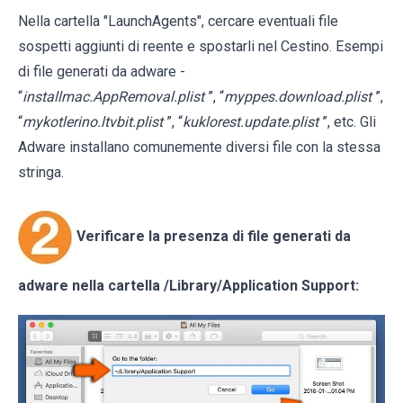
Nella cartella "LaunchAgents", cercare eventuali file
sospetti aggiunti di reente e spostarli nel Cestino. Esempi
di file generati da adware -
“
installmac.AppRemoval.plist
”, “
myppes.download.plist
”,
“
mykotlerino.ltvbit.plist
”, “
kuklorest.update.plist
”, etc. Gli
Adware installano comunemente diversi file con la stessa
stringa.
Verificare la presenza di file generati da
adware nella cartella
/Library/Application Support
: