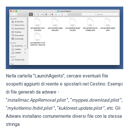
Nella cartella "LaunchAgents", cercare eventuali file
sospetti aggiunti di reente e spostarli nel Cestino. Esempi
di file generati da adware -
“
installmac.AppRemoval.plist
”, “
myppes.download.plist
”,
“
mykotlerino.ltvbit.plist
”, “
kuklorest.update.plist
”, etc. Gli
Adware installano comunemente diversi file con la stessa
stringa.