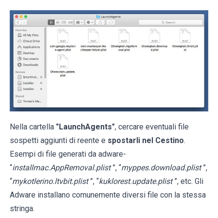
Nella cartella
"LaunchAgents"
, cercare eventuali file
sospetti aggiunti di reente e
spostarli nel Cestino
.
Esempi di file generati da adware-
“
installmac.AppRemoval.plist
”, “
myppes.download.plist
”,
“
mykotlerino.ltvbit.plist
”, “
kuklorest.update.plist
”, etc. Gli
Adware installano comunemente diversi file con la stessa
stringa.