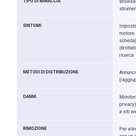
TIPO DI MINACCIA
Browser 
strumen
SINTOMI
Imposta
motore d
scheda).
dirottat
ricerca.
METODI DI DISTRIBUZIONE
Annunci
(raggrup
DANNI
Monitor
privacy)
a siti w
RIMOZIONE
Per eli