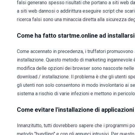
falsi generano spesso risultati che portano a siti web da
a siti web dannosi o addirittura eseguire script che scar
ricerca falsi sono una minaccia diretta alla sicurezza degl
Come ha fatto startme.online ad installars
Come accennato in precedenza, i truffatori promuovono s
installazione. Questo metodo di marketing ingannevole è c
modifica delle opzioni dei browser sono nascoste nelle 
download / installazione. Il problema è che gli utenti sp
gli utenti non solo consentono in modo involontario ai s
sistema a rischio di varie infezioni e mettono in pericolo 
Come evitare l'installazione di applicazio
Innanzitutto, tutti dovrebbero sapere che i programmi pot
metodo "bundling" e con gli annunci intrusivi. Per quest