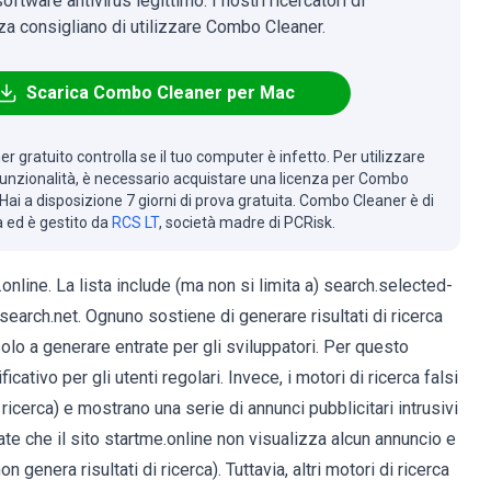
oftware antivirus legittimo. I nostri ricercatori di
za consigliano di utilizzare Combo Cleaner.
Scarica Combo Cleaner per Mac
r gratuito controlla se il tuo computer è infetto. Per utilizzare
 funzionalità, è necessario acquistare una licenza per Combo
Hai a disposizione 7 giorni di prova gratuita. Combo Cleaner è di
à ed è gestito da
RCS LT
, società madre di PCRisk.
e.online. La lista include (ma non si limita a) search.selected-
arch.net. Ognuno sostiene di generare risultati di ricerca
i solo a generare entrate per gli sviluppatori. Per questo
tivo per gli utenti regolari. Invece, i motori di ricerca falsi
ricerca) e mostrano una serie di annunci pubblicitari intrusivi
tate che il sito startme.online non visualizza alcun annuncio e
 genera risultati di ricerca). Tuttavia, altri motori di ricerca