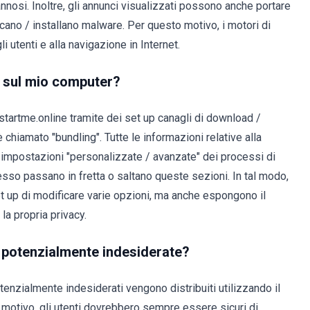
nnosi. Inoltre, gli annunci visualizzati possono anche portare
icano / installano malware. Per questo motivo, i motori di
i utenti e alla navigazione in Internet.
i sul mio computer?
tartme.online tramite dei set up canagli di download /
hiamato "bundling". Tutte le informazioni relative alla
impostazioni "personalizzate / avanzate" dei processi di
esso passano in fretta o saltano queste sezioni. In tal modo,
et up di modificare varie opzioni, ma anche espongono il
la propria privacy.
ni potenzialmente indesiderate?
enzialmente indesiderati vengono distribuiti utilizzando il
o motivo, gli utenti dovrebbero sempre essere sicuri di