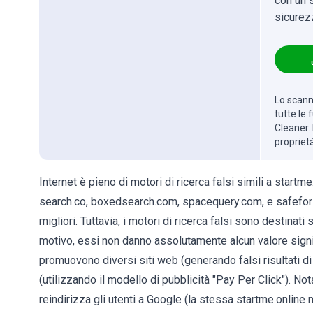
con un s
sicurez
Lo scanne
tutte le
Cleaner. 
propriet
Internet è pieno di motori di ricerca falsi simili a startm
search.co, boxedsearch.com, spacequery.com, e safeforse
migliori. Tuttavia, i motori di ricerca falsi sono destinat
motivo, essi non danno assolutamente alcun valore significa
promuovono diversi siti web (generando falsi risultati di 
(utilizzando il modello di pubblicità "Pay Per Click"). No
reindirizza gli utenti a Google (la stessa startme.online non