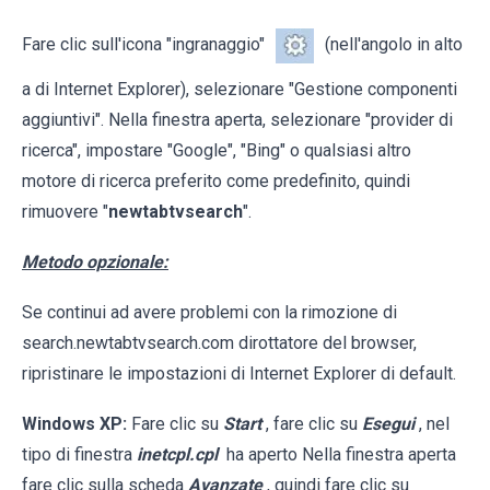
Fare clic sull'icona "ingranaggio"
(nell'angolo in alto
a di Internet Explorer), selezionare "Gestione componenti
aggiuntivi". Nella finestra aperta, selezionare "provider di
ricerca", impostare "Google", "Bing" o qualsiasi altro
motore di ricerca preferito come predefinito, quindi
rimuovere "
newtabtvsearch
".
Metodo opzionale:
Se continui ad avere problemi con la rimozione di
search.newtabtvsearch.com dirottatore del browser,
ripristinare le impostazioni di Internet Explorer di default.
Windows XP:
Fare clic su
Start
, fare clic su
Esegui
, nel
tipo di finestra
inetcpl.cpl
ha aperto Nella finestra aperta
fare clic sulla scheda
Avanzate
, quindi fare clic su