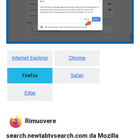
Internet Explorer
Chrome
Firefox
Safari
Edge
Rimuovere
search.newtabtvsearch.com da Mozilla