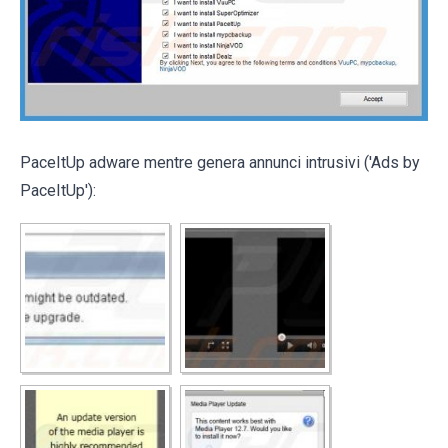
PaceItUp adware mentre genera annunci intrusivi ('Ads by
PaceItUp'):