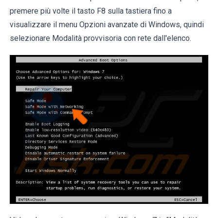
premere più volte il tasto F8 sulla tastiera fino a
visualizzare il menu Opzioni avanzate di Windows, quindi
selezionare Modalità provvisoria con rete dall'elenco.