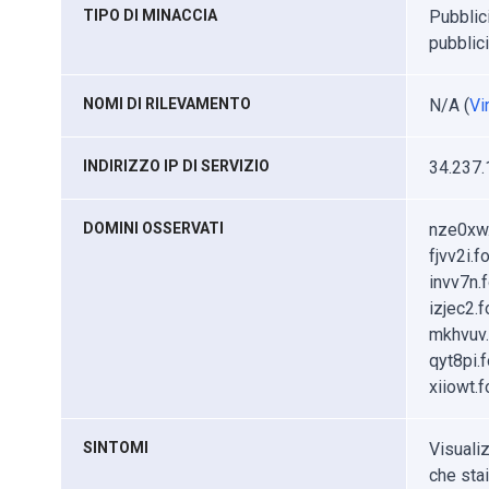
TIPO DI MINACCIA
Pubblici
pubblic
NOMI DI RILEVAMENTO
N/A (
Vi
INDIRIZZO IP DI SERVIZIO
34.237.
DOMINI OSSERVATI
nze0xw.
fjvv2i.f
invv7n.f
izjec2.f
mkhvuv.
qyt8pi.f
xiiowt.f
SINTOMI
Visualiz
che sta