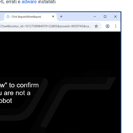
URL errati e
adware
installati.