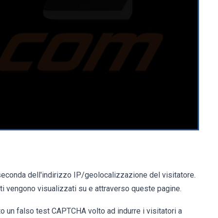
seconda dell'indirizzo IP/geolocalizzazione del visitatore.
i vengono visualizzati su e attraverso queste pagine.
o un falso test CAPTCHA volto ad indurre i visitatori a