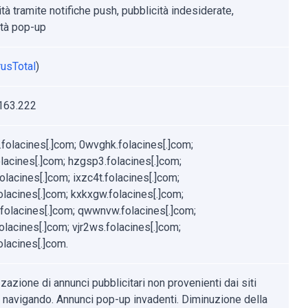
tà tramite notifiche push, pubblicità indesiderate,
ità pop-up
rusTotal
)
163.222
folacines[.]com; 0wvghk.folacines[.]com;
olacines[.]com; hzgsp3.folacines[.]com;
olacines[.]com; ixzc4t.folacines[.]com;
olacines[.]com; kxkxgw.folacines[.]com;
folacines[.]com; qwwnvw.folacines[.]com;
olacines[.]com; vjr2ws.folacines[.]com;
olacines[.]com.
zazione di annunci pubblicitari non provenienti dai siti
i navigando. Annunci pop-up invadenti. Diminuzione della