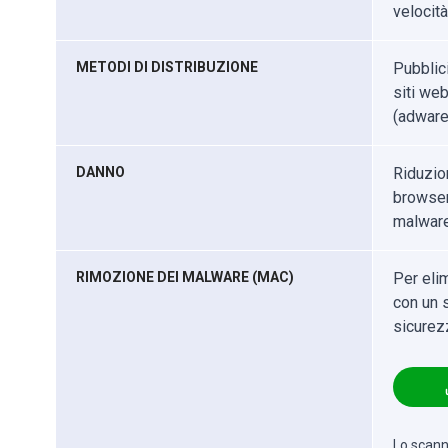
velocità
METODI DI DISTRIBUZIONE
Pubblici
siti web
(adware
DANNO
Riduzio
browser 
malware
RIMOZIONE DEI MALWARE (MAC)
Per eli
con un s
sicurez
Lo scanne