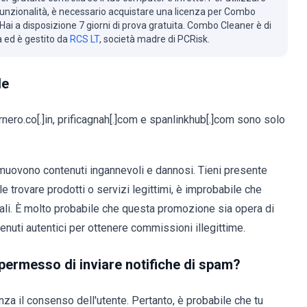
 funzionalità, è necessario acquistare una licenza per Combo
Hai a disposizione 7 giorni di prova gratuita. Combo Cleaner è di
à ed è gestito da
RCS LT
, società madre di PCRisk.
le
ro.co[.]in, prificagnah[.]com e spanlinkhub[.]com sono solo
muovono contenuti ingannevoli e dannosi. Tieni presente
le trovare prodotti o servizi legittimi, è improbabile che
ali. È molto probabile che questa promozione sia opera di
tenuti autentici per ottenere commissioni illegittime.
 permesso di inviare notifiche di spam?
za il consenso dell'utente. Pertanto, è probabile che tu