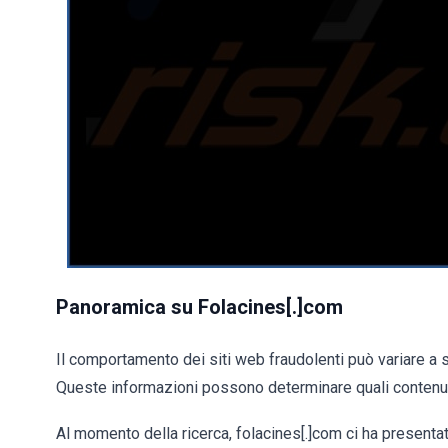
Panoramica su Folacines[.]com
Il comportamento dei siti web fraudolenti può variare a 
Queste informazioni possono determinare quali contenut
Al momento della ricerca, folacines[.]com ci ha presentat