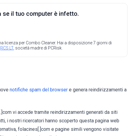
 se il tuo computer è infetto.
 una licenza per Combo Cleaner. Hai a disposizione 7 giorni di
a
RCS LT
, società madre di PCRisk.
muove
notifiche spam del browser
e genera reindirizzamenti a
.]com vi accede tramite reindirizzamenti generati da siti
atti, i nostri ricercatori hanno scoperto questa pagina web
ternativa, folacines[.]com e pagine simili vengono visitate