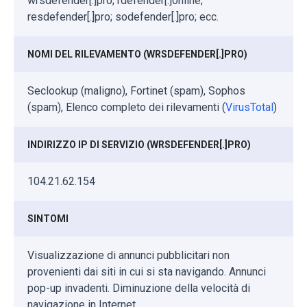
wrsdefender[.]pro; rdefender[.]online;
resdefender[.]pro; sodefender[.]pro; ecc.
NOMI DEL RILEVAMENTO (WRSDEFENDER[.]PRO)
Seclookup (maligno), Fortinet (spam), Sophos
(spam), Elenco completo dei rilevamenti (
VirusTotal
)
INDIRIZZO IP DI SERVIZIO (WRSDEFENDER[.]PRO)
104.21.62.154
SINTOMI
Visualizzazione di annunci pubblicitari non
provenienti dai siti in cui si sta navigando. Annunci
pop-up invadenti. Diminuzione della velocità di
navigazione in Internet.