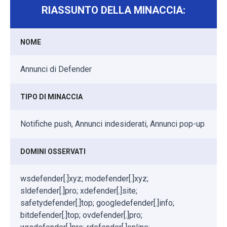
RIASSUNTO DELLA MINACCIA:
NOME
Annunci di Defender
TIPO DI MINACCIA
Notifiche push, Annunci indesiderati, Annunci pop-up
DOMINI OSSERVATI
wsdefender[.]xyz; modefender[.]xyz;
sldefender[.]pro; xdefender[.]site;
safetydefender[.]top; googledefender[.]info;
bitdefender[.]top; ovdefender[.]pro;