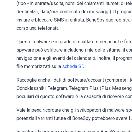
(tipo - in entrata/uscita, nomi dei chiamanti, numeri di t
destinatari, data/ora, contenuto dei messaggi). Il prog
inviare e bloccare SMS in entrata. BoneSpy può registrar
corso una telefonata.
Questo malware è in grado di scattare screenshot e foto 
spyware può esfiltrare includono i file delle vittime, il co
navigazione e gli eventi del calendario. Inoltre, il progr
file memorizzati sulla
scheda SD
.
Raccoglie anche i dati di software/account (compresi i t
Odnoklassniki, Telegram, Telegram Plus (Plus Messenger
peculiari di questo software è la capacità di ricevere c
Vale la pena ricordare che gli sviluppatori di malware s
potenziali varianti future di BoneSpy potrebbero avere fu
In sintesi, la presenza di software come BoneSpy sui disp