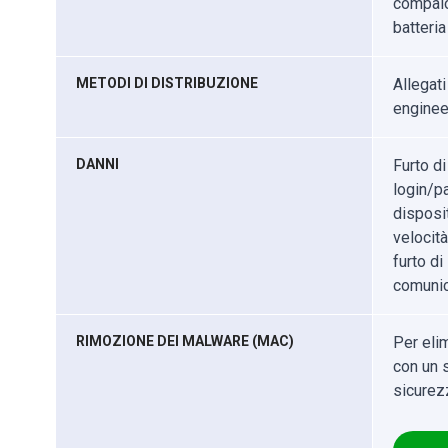
compaion
batteria
METODI DI DISTRIBUZIONE
Allegati
engineer
DANNI
Furto di
login/pa
disposit
velocità
furto d
comunic
RIMOZIONE DEI MALWARE (MAC)
Per eli
con un s
sicurez