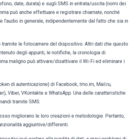
elefono, date, durata) e sugli SMS in entrata/uscita (nomi dei
ramma può anche effettuare e registrare chiamate, nonché
e l'audio in generale, indipendentemente dal fatto che sia in
tramite le fotocamere del dispositivo. Altri dati che questo
ntenuto degli appunti, le notifiche, la cronologia di
amma maligno può attivare/disattivare il Wi-Fi ed eliminare i
oken di autenticazione) di Facebook, Imo.im, Mail.ru,
), Viber, VKontakte e WhatsApp. Una delle caratteristiche
omandi tramite SMS.
pesso migliorano le loro creazioni e metodologie. Pertanto,
nzionalità aggiuntive/differenti.
ositivi può portare alla perdita di dati, a gravi problemi di