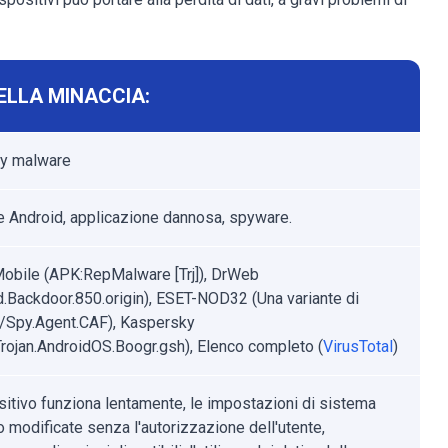
ELLA MINACCIA:
y malware
 Android, applicazione dannosa, spyware.
obile (APK:RepMalware [Trj]), DrWeb
d.Backdoor.850.origin), ESET-NOD32 (Una variante di
/Spy.Agent.CAF), Kaspersky
rojan.AndroidOS.Boogr.gsh), Elenco completo (
VirusTotal
)
ositivo funziona lentamente, le impostazioni di sistema
 modificate senza l'autorizzazione dell'utente,