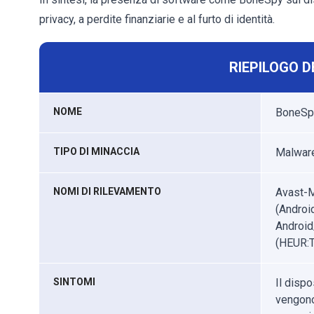
privacy, a perdite finanziarie e al furto di identità.
RIEPILOGO D
NOME
BoneSp
TIPO DI MINACCIA
Malware
NOMI DI RILEVAMENTO
Avast-M
(Androi
Android
(HEUR:T
SINTOMI
Il disp
vengono