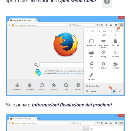
aperto fare clic sull'icona
Open Menu Guida
,
Selezionare
Informazioni Risoluzione dei problemi
.