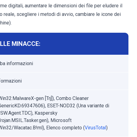
e digitali, aumentare le dimensioni dei file per eludere il
 reale, scegliere i metodi di avvio, cambiare le icone dei
hine).
ELLE MINACCE:
uba informazioni
formazioni
Win32:MalwareX-gen [Trj]), Combo Cleaner
.GenericKD.69347606), ESET-NOD32 (Una variante di
SW.Agent.TDC), Kaspersky
rojan.MSIL.Tasker.gen), Microsoft
:Win32/Wacatac.B!ml), Elenco completo (
VirusTotal
)