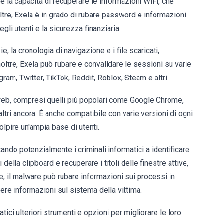
a è la capacità di recuperare le informazioni WiFi, che
ltre, Exela è in grado di rubare password e informazioni
egli utenti e la sicurezza finanziaria.
, la cronologia di navigazione e i file scaricati,
oltre, Exela può rubare e convalidare le sessioni su varie
gram, Twitter, TikTok, Reddit, Roblox, Steam e altri.
b, compresi quelli più popolari come Google Chrome,
ltri ancora. È anche compatibile con varie versioni di ogni
olpire un'ampia base di utenti.
ando potenzialmente i criminali informatici a identificare
i della clipboard e recuperare i titoli delle finestre attive,
, il malware può rubare informazioni sui processi in
ere informazioni sul sistema della vittima.
atici ulteriori strumenti e opzioni per migliorare le loro