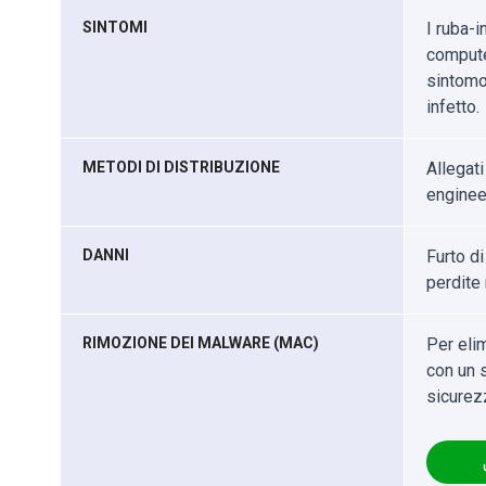
SINTOMI
I ruba-i
compute
sintomo
infetto.
METODI DI DISTRIBUZIONE
Allegati
enginee
DANNI
Furto di
perdite
RIMOZIONE DEI MALWARE (MAC)
Per eli
con un s
sicurez