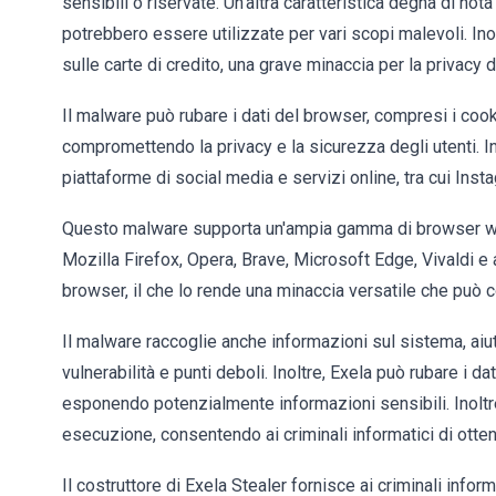
sensibili o riservate. Un'altra caratteristica degna di not
potrebbero essere utilizzate per vari scopi malevoli. Ino
sulle carte di credito, una grave minaccia per la privacy d
Il malware può rubare i dati del browser, compresi i cookie
compromettendo la privacy e la sicurezza degli utenti. In
piattaforme di social media e servizi online, tra cui Insta
Questo malware supporta un'ampia gamma di browser we
Mozilla Firefox, Opera, Brave, Microsoft Edge, Vivaldi e a
browser, il che lo rende una minaccia versatile che può c
Il malware raccoglie anche informazioni sul sistema, aiut
vulnerabilità e punti deboli. Inoltre, Exela può rubare i dat
esponendo potenzialmente informazioni sensibili. Inoltre
esecuzione, consentendo ai criminali informatici di otten
Il costruttore di Exela Stealer fornisce ai criminali inform