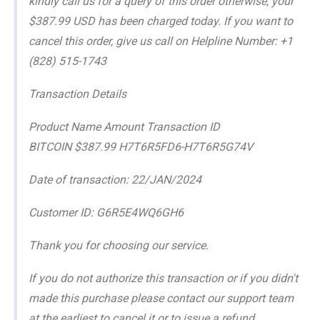
kindly call us for a query of this order otherwise, your
$387.99 USD has been charged today. If you want to
cancel this order, give us call on Helpline Number: +1
(828) 515-1743
Transaction Details
Product Name Amount Transaction ID
BITCOIN $387.99 H7T6R5FD6-H7T6R5G74V
Date of transaction: 22/JAN/2024
Customer ID: G6R5E4WQ6GH6
Thank you for choosing our service.
If you do not authorize this transaction or if you didn't
made this purchase please contact our support team
at the earliest to cancel it or to issue a refund