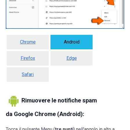
Chrome
Android
Firefox
Edge
Safari
Rimuovere le notifiche spam
da Google Chrome (Android):
Tocca il pulsante Menu (
tre punti
) nell'angolo in alto a