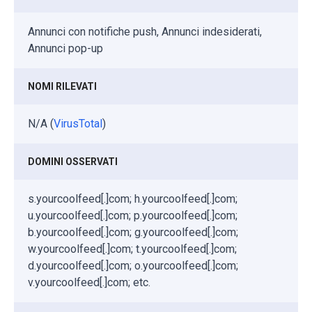
Annunci con notifiche push, Annunci indesiderati,
Annunci pop-up
NOMI RILEVATI
N/A (
VirusTotal
)
DOMINI OSSERVATI
s.yourcoolfeed[.]com; h.yourcoolfeed[.]com;
u.yourcoolfeed[.]com; p.yourcoolfeed[.]com;
b.yourcoolfeed[.]com; g.yourcoolfeed[.]com;
w.yourcoolfeed[.]com; t.yourcoolfeed[.]com;
d.yourcoolfeed[.]com; o.yourcoolfeed[.]com;
v.yourcoolfeed[.]com; etc.