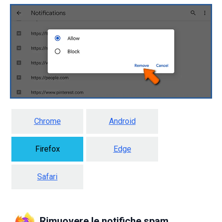
Chrome
Android
Firefox
Edge
Safari
Rimuovere le notifiche spam