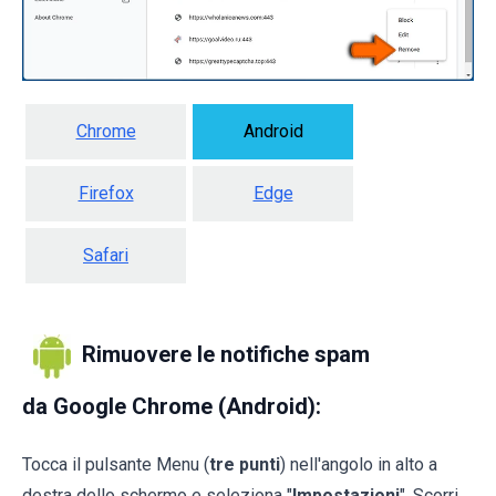
Chrome
Android
Firefox
Edge
Safari
Rimuovere le notifiche spam
da Google Chrome (Android):
Tocca il pulsante Menu (
tre punti
) nell'angolo in alto a
destra dello schermo e seleziona "
Impostazioni
". Scorri