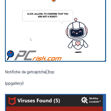
Notifiche da getcaptcha[.]top:
{ppgallery}