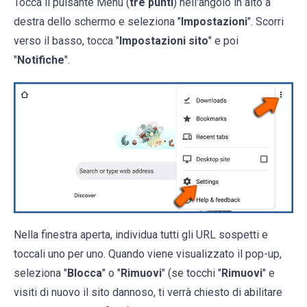
Tocca il pulsante Menu (
tre punti
) nell'angolo in alto a
destra dello schermo e seleziona "
Impostazioni
". Scorri
verso il basso, tocca "
Impostazioni sito
" e poi
"
Notifiche
".
Nella finestra aperta, individua tutti gli URL sospetti e
toccali uno per uno. Quando viene visualizzato il pop-up,
seleziona "
Blocca
" o "
Rimuovi
" (se tocchi "
Rimuovi
" e
visiti di nuovo il sito dannoso, ti verrà chiesto di abilitare