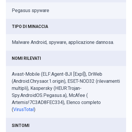
Pegasus spyware
TIPO DI MINACCIA
Malware Android, spyware, applicazione dannosa.
NOMI RILEVATI
Avast-Mobile (ELF:Agent-BJI [Expl]), DrWeb
(Android.Chrysaor.1.origin), ESET-NOD32 (rilevamenti
multipli), Kaspersky (HEUR:Trojan-
Spy.AndroidOS.Pegasus.a), McAfee (
Artemis!7C3AD8FEC334), Elenco completo
(
VirusTotal
)
SINTOMI