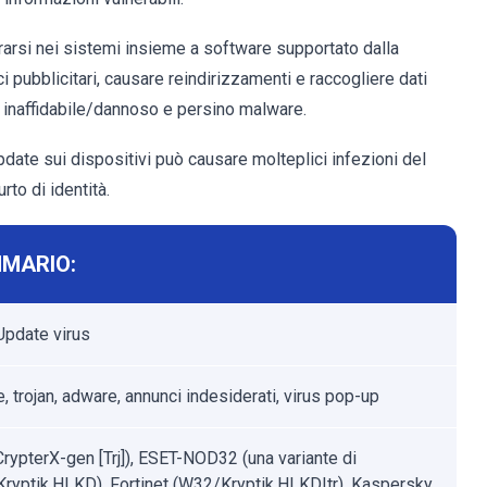
arsi nei sistemi insieme a software supportato dalla
i pubblicitari, causare reindirizzamenti e raccogliere dati
e inaffidabile/dannoso e persino malware.
te sui dispositivi può causare molteplici infezioni del
rto di identità.
MARIO:
pdate virus
 trojan, adware, annunci indesiderati, virus pop-up
CrypterX-gen [Trj]), ESET-NOD32 (una variante di
ryptik.HLKD), Fortinet (W32/Kryptik.HLKD!tr), Kaspersky