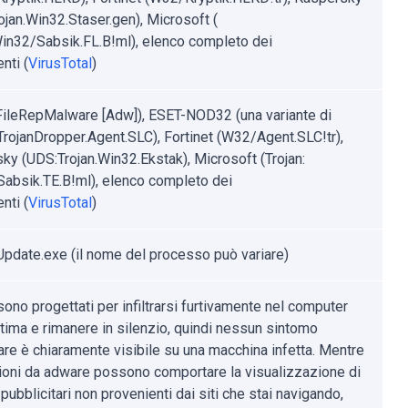
ojan.Win32.Staser.gen), Microsoft (
Win32/Sabsik.FL.B!ml), elenco completo dei
nti (
VirusTotal
)
FileRepMalware [Adw]), ESET-NOD32 (una variante di
rojanDropper.Agent.SLC), Fortinet (W32/Agent.SLC!tr),
ky (UDS:Trojan.Win32.Ekstak), Microsoft (Trojan:
absik.TE.B!ml), elenco completo dei
nti (
VirusTotal
)
pdate.exe (il nome del processo può variare)
 sono progettati per infiltrarsi furtivamente nel computer
ttima e rimanere in silenzio, quindi nessun sintomo
lare è chiaramente visibile su una macchina infetta. Mentre
zioni da adware possono comportare la visualizzazione di
pubblicitari non provenienti dai siti che stai navigando,