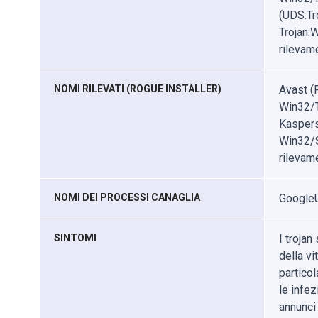
(UDS:Tr
Trojan:
rilevame
NOMI RILEVATI (ROGUE INSTALLER)
Avast (
Win32/T
Kaspers
Win32/S
rilevame
NOMI DEI PROCESSI CANAGLIA
GoogleU
SINTOMI
I trojan
della vi
partico
le infe
annunci 