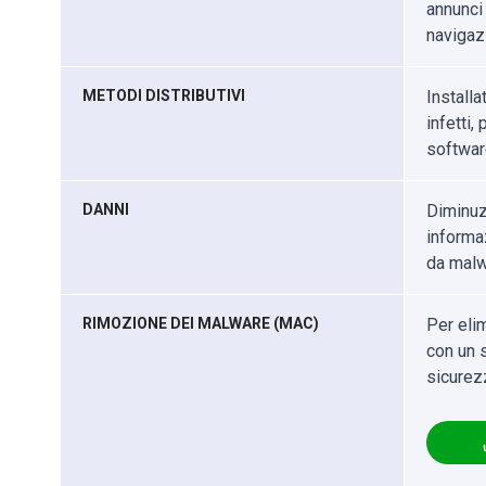
annunci 
navigazi
METODI DISTRIBUTIVI
Installa
infetti,
softwar
DANNI
Diminuz
informaz
da malw
RIMOZIONE DEI MALWARE (MAC)
Per eli
con un s
sicurez