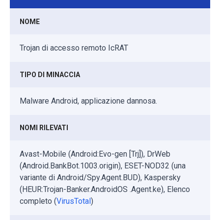
NOME
Trojan di accesso remoto IcRAT
TIPO DI MINACCIA
Malware Android, applicazione dannosa.
NOMI RILEVATI
Avast-Mobile (Android:Evo-gen [Trj]), DrWeb
(Android.BankBot.1003.origin), ESET-NOD32 (una
variante di Android/Spy.Agent.BUD), Kaspersky
(HEUR:Trojan-Banker.AndroidOS .Agent.ke), Elenco
completo (
VirusTotal
)