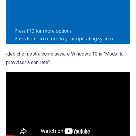
ideo che mostra come avviare Windows 10 in "Modalità
provvisoria con rete":