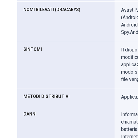
NOMI RILEVATI (DRACARYS)
Avast-M
(Androi
Android
Spy.And
SINTOMI
Il disp
modific
applicaz
modo sig
file ven
METODI DISTRIBUTIVI
Applicaz
DANNI
Informaz
chiamate
batteria
Internet