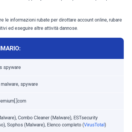
re le informazioni rubate per dirottare account online, rubare
itivi ed eseguire altre attività dannose.
MARIO:
ys spyware
 malware, spyware
remium[.]com
Malware), Combo Cleaner (Malware), ESTsecurity
o), Sophos (Malware), Elenco completo (
VirusTotal
)