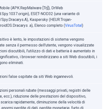
obile (APK:RepMalware [Trj]), DrWeb
d.Spy.1037.origin), ESET-NOD32 (una variante di
/Spy.Dracarys.A), Kaspersky (HEUR:Trojan-
roidOS.Dracarys .a), Elenco completo (
VirusTotal
)
ositivo è lento, le impostazioni di sistema vengono
ate senza il permesso dell'utente, vengono visualizzate
ioni discutibili, l'utilizzo di dati e batteria è aumentato in
nificativo, i browser reindirizzano a siti Web discutibili, i
gono eliminati.
ioni false ospitate da siti Web ingannevoli.
ioni personali rubate (messaggi privati, registri delle
, ecc.), riduzione delle prestazioni del dispositivo,
 scarica rapidamente, diminuzione della velocità di
, enormi perdite di dati, perdite monetarie, furto di