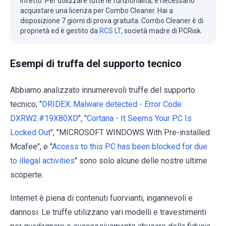
infetto. Per utilizzare tutte le funzionalità, è necessario
acquistare una licenza per Combo Cleaner. Hai a
disposizione 7 giorni di prova gratuita. Combo Cleaner è di
proprietà ed è gestito da
RCS LT
, società madre di PCRisk.
Esempi di truffa del supporto tecnico
Abbiamo analizzato innumerevoli truffe del supporto
tecnico; "
DRIDEX..Malware detected - Error Code:
DXRW2:#19X80XD
", "
Cortana - It Seems Your PC Is
Locked Out
", "MICROSOFT WINDOWS With Pre-installed
Mcafee", e "
Access to this PC has been blocked for due
to illegal activities
" sono solo alcune delle nostre ultime
scoperte.
Internet è piena di contenuti fuorvianti, ingannevoli e
dannosi. Le truffe utilizzano vari modelli e travestimenti