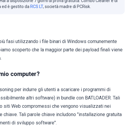
Hai a disposizione 7 giorni di prova gratuita. Combo Cleaner è di
à ed è gestito da
RCS LT
, società madre di PCRisk.
iù fasi utilizzando i file binari di Windows comunemente
bbiamo scoperto che la maggior parte dei payload finali viene
.
l mio computer?
soning per indurre gli utenti a scaricare i programmi di
ssibilmente altri software) in bundle con BATLOADER. Tali
ndo siti Web compromessi che vengono visualizzati nei
 chiave. Tali parole chiave includono "installazione gratuita
rumenti di sviluppo software".