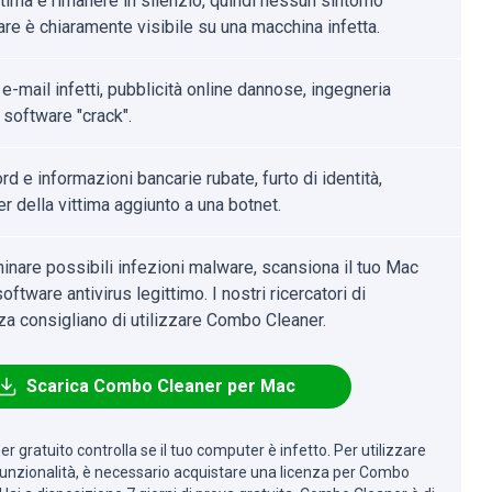
ttima e rimanere in silenzio, quindi nessun sintomo
are è chiaramente visibile su una macchina infetta.
 e-mail infetti, pubblicità online dannose, ingegneria
 software "crack".
 e informazioni bancarie rubate, furto di identità,
r della vittima aggiunto a una botnet.
minare possibili infezioni malware, scansiona il tuo Mac
oftware antivirus legittimo. I nostri ricercatori di
za consigliano di utilizzare Combo Cleaner.
Scarica Combo Cleaner per Mac
r gratuito controlla se il tuo computer è infetto. Per utilizzare
 funzionalità, è necessario acquistare una licenza per Combo