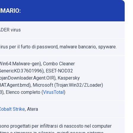
MARIO:
DER virus
virus per il furto di password, malware bancario, spyware.
Win64:Malware-gen), Combo Cleaner
.GenericKD.37601996), ESET-NOD32
ojanDownloader.Agent.OIR), Kaspersky
.BAT.Agent.bmd), Microsoft (Trojan:Win32/ZLoader)
), Elenco completo (
VirusTotal
)
Cobalt Strike
, Atera
 sono progettati per infiltrarsi di nascosto nel computer