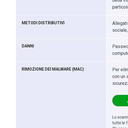
della vi
particol
METODI DISTRIBUTIVI
Allegati
sociale,
DANNI
Password
compute
RIMOZIONE DEI MALWARE (MAC)
Per eli
con un s
sicurez
Lo scanne
tutte le