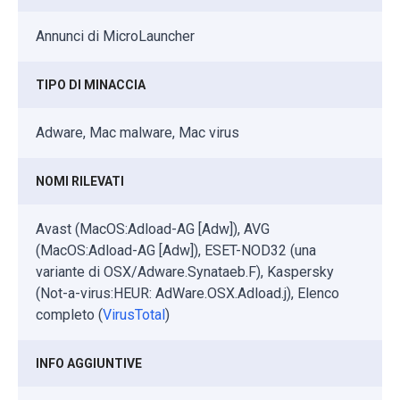
Annunci di MicroLauncher
TIPO DI MINACCIA
Adware, Mac malware, Mac virus
NOMI RILEVATI
Avast (MacOS:Adload-AG [Adw]), AVG
(MacOS:Adload-AG [Adw]), ESET-NOD32 (una
variante di OSX/Adware.Synataeb.F), Kaspersky
(Not-a-virus:HEUR: AdWare.OSX.Adload.j), Elenco
completo (
VirusTotal
)
INFO AGGIUNTIVE