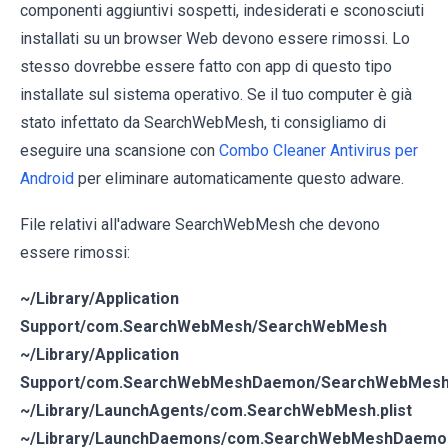
componenti aggiuntivi sospetti, indesiderati e sconosciuti
installati su un browser Web devono essere rimossi. Lo
stesso dovrebbe essere fatto con app di questo tipo
installate sul sistema operativo. Se il tuo computer è già
stato infettato da SearchWebMesh, ti consigliamo di
eseguire una scansione con
Combo Cleaner Antivirus per
Android
per eliminare automaticamente questo adware.
File relativi all'adware SearchWebMesh che devono
essere rimossi:
~/Library/Application
Support/com.SearchWebMesh/SearchWebMesh
~/Library/Application
Support/com.SearchWebMeshDaemon/SearchWebMes
~/Library/LaunchAgents/com.SearchWebMesh.plist
~/Library/LaunchDaemons/com.SearchWebMeshDaemon.