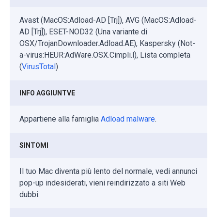
Avast (MacOS:Adload-AD [Trj]), AVG (MacOS:Adload-
AD [Trj]), ESET-NOD32 (Una variante di
OSX/TrojanDownloader.Adload.AE), Kaspersky (Not-
a-virus:HEUR:AdWare.OSX.Cimpli.l), Lista completa
(
VirusTotal
)
INFO AGGIUNTVE
Appartiene alla famiglia
Adload malware
.
SINTOMI
Il tuo Mac diventa più lento del normale, vedi annunci
pop-up indesiderati, vieni reindirizzato a siti Web
dubbi.