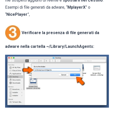
file sospetti aggiunti di reente e
spostarli nel Cestino
.
Esempi di file generati da adware, “
MplayerX
” o
“
NicePlayer
”,
Verificare la presenza di file generati da
adware nella cartella
~/Library/LaunchAgents
: