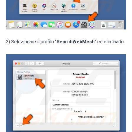
2) Selezionare il profilo "
SearchWebMesh
" ed eliminarlo.