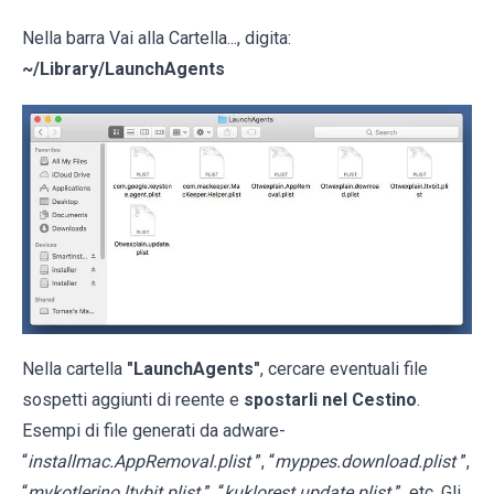
Nella barra Vai alla Cartella..., digita:
~/Library/LaunchAgents
Nella cartella
"LaunchAgents"
, cercare eventuali file
sospetti aggiunti di reente e
spostarli nel Cestino
.
Esempi di file generati da adware-
“
installmac.AppRemoval.plist
”, “
myppes.download.plist
”,
“
mykotlerino.ltvbit.plist
”, “
kuklorest.update.plist
”, etc. Gli