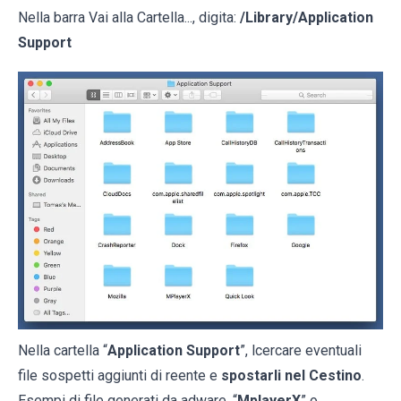
Nella barra Vai alla Cartella..., digita:
/Library/Application
Support
Nella cartella “
Application Support
”, lcercare eventuali
file sospetti aggiunti di reente e
spostarli nel Cestino
.
Esempi di file generati da adware, “
MplayerX
” o