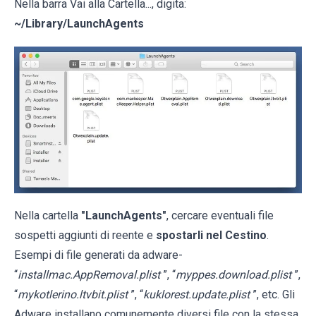
Nella barra Vai alla Cartella..., digita:
~/Library/LaunchAgents
Nella cartella
"LaunchAgents"
, cercare eventuali file
sospetti aggiunti di reente e
spostarli nel Cestino
.
Esempi di file generati da adware-
“
installmac.AppRemoval.plist
”, “
myppes.download.plist
”,
“
mykotlerino.ltvbit.plist
”, “
kuklorest.update.plist
”, etc. Gli
Adware installano comunemente diversi file con la stessa