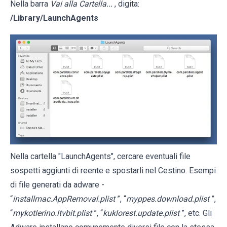
Nella barra
Vai alla Cartella...
, digita:
/Library/LaunchAgents
Nella cartella "LaunchAgents", cercare eventuali file
sospetti aggiunti di reente e spostarli nel Cestino. Esempi
di file generati da adware -
“
installmac.AppRemoval.plist
”, “
myppes.download.plist
”,
“
mykotlerino.ltvbit.plist
”, “
kuklorest.update.plist
”, etc. Gli