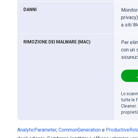
DANNI
Monitor
privacy)
a siti W
RIMOZIONE DEI MALWARE (MAC)
Per eli
con un s
sicurez
Lo scanne
tutte le
Cleaner. 
propriet
AnalyticParameter
,
CommonGeneration
e
ProductiveRot