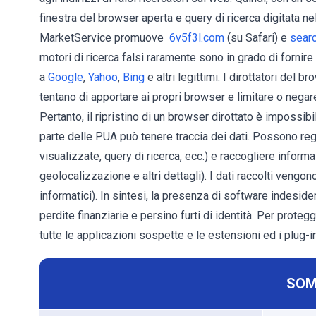
finestra del browser aperta e query di ricerca digitata ne
MarketService promuove
6v5f3l.com
(su Safari) e
searc
motori di ricerca falsi raramente sono in grado di fornire 
a
Google
,
Yahoo
,
Bing
e altri legittimi. I dirottatori del
tentano di apportare ai propri browser e limitare o nega
Pertanto, il ripristino di un browser dirottato è impossi
parte delle PUA può tenere traccia dei dati. Possono regis
visualizzate, query di ricerca, ecc.) e raccogliere informa
geolocalizzazione e altri dettagli). I dati raccolti vengo
informatici). In sintesi, la presenza di software indeside
perdite finanziarie e persino furti di identità. Per protegg
tutte le applicazioni sospette e le estensioni ed i plug
SOM