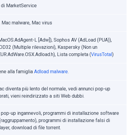
 di MarketService
 Mac malware, Mac virus
MacOS:AdAgent-L [Adw]), Sophos AV (AdLoad (PUA)),
D32 (Multiple rilevazioni), Kaspersky (Non un
EUR:AdWare.OSX.Adload.h), Lista completa (
VirusTotal
)
ene alla famiglia
Adload malware
.
Mac diventa più lento del normale, vedi annunci pop-up
rati, vieni reindirizzato a siti Web dubbi.
 pop-up ingannevoli, programmi di installazione software
 (raggruppamento), programmi di installazione falsi di
ayer, download di file torrent.