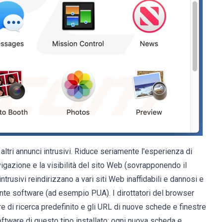
tri annunci intrusivi. Riduce seriamente l'esperienza di
vigazione e la visibilità del sito Web (sovrapponendo il
ntrusivi reindirizzano a vari siti Web inaffidabili e dannosi e
nte software (ad esempio PUA). I dirottatori del browser
 di ricerca predefinito e gli URL di nuove schede e finestre
 software di questo tipo installato: ogni nuova scheda e