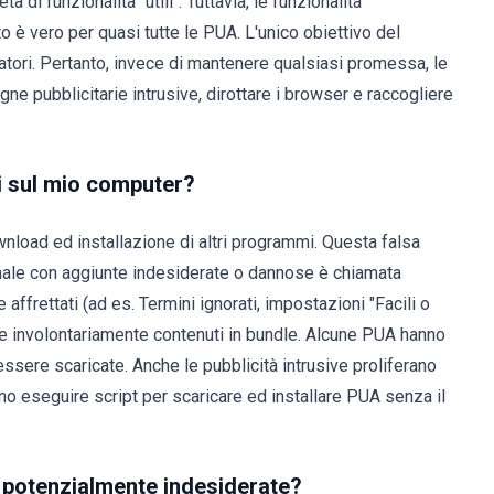
 di funzionalità "utili". Tuttavia, le funzionalità
o è vero per quasi tutte le PUA. L'unico obiettivo del
atori. Pertanto, invece di mantenere qualsiasi promessa, le
 pubblicitarie intrusive, dirottare i browser e raccogliere
i sul mio computer?
nload ed installazione di altri programmi. Questa falsa
rmale con aggiunte indesiderate o dannose è chiamata
ffrettati (ad es. Termini ignorati, impostazioni "Facili o
tire involontariamente contenuti in bundle. Alcune PUA hanno
essere scaricate. Anche le pubblicità intrusive proliferano
ono eseguire script per scaricare ed installare PUA senza il
ni potenzialmente indesiderate?