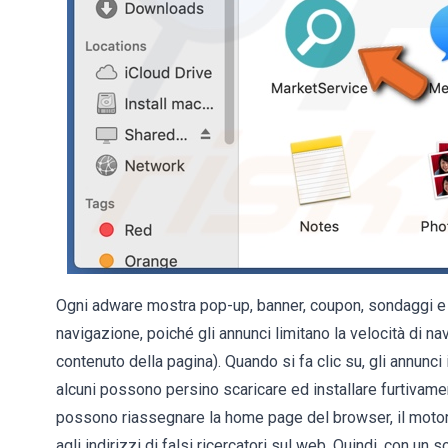
Ogni adware mostra pop-up, banner, coupon, sondaggi e al
navigazione, poiché gli annunci limitano la velocità di na
contenuto della pagina). Quando si fa clic su, gli annunci i
alcuni possono persino scaricare ed installare furtivame
possono riassegnare la home page del browser, il motore
agli indirizzi di falsi ricercatori sul web. Quindi, con un