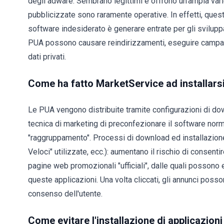
degli adware. Sembrano legittimi e offrono un'ampia varietà
pubblicizzate sono raramente operative. In effetti, quest
software indesiderato è generare entrate per gli svilupp
PUA possono causare reindirizzamenti, eseguire campagne
dati privati.
Come ha fatto MarketService ad installars
Le PUA vengono distribuite tramite configurazioni di dow
tecnica di marketing di preconfezionare il software no
"raggruppamento". Processi di download ed installazione a
Veloci" utilizzate, ecc.): aumentano il rischio di consen
pagine web promozionali "ufficiali", dalle quali possono 
queste applicazioni. Una volta cliccati, gli annunci poss
consenso dell'utente.
Come evitare l'installazione di applicazio