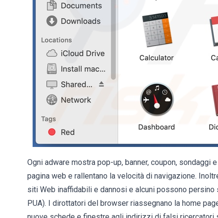
Ogni adware mostra pop-up, banner, coupon, sondaggi e al
pagina web e rallentano la velocità di navigazione. Inoltre,
siti Web inaffidabili e dannosi e alcuni possono persino
PUA). I dirottatori del browser riassegnano la home page 
nuove schede e finestre agli indirizzi di falsi ricercatori