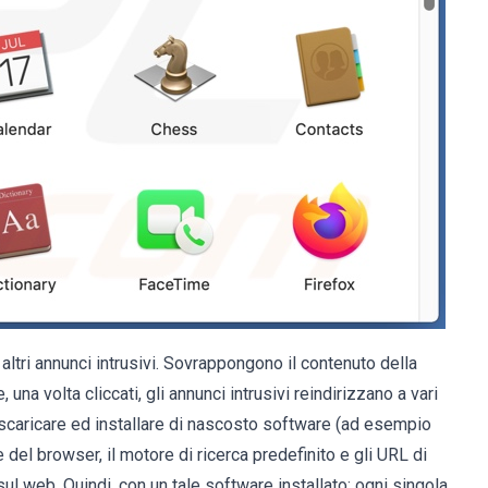
tri annunci intrusivi. Sovrappongono il contenuto della
 una volta cliccati, gli annunci intrusivi reindirizzano a vari
 scaricare ed installare di nascosto software (ad esempio
del browser, il motore di ricerca predefinito e gli URL di
 sul web. Quindi, con un tale software installato: ogni singola