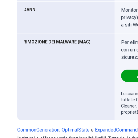
DANNI
Monitor
privacy)
a siti W
RIMOZIONE DEI MALWARE (MAC)
Per eli
con un s
sicurez
Lo scanne
tutte le
Cleaner. 
propriet
CommonGeneration
,
OptimalState
e
ExpandedCommand