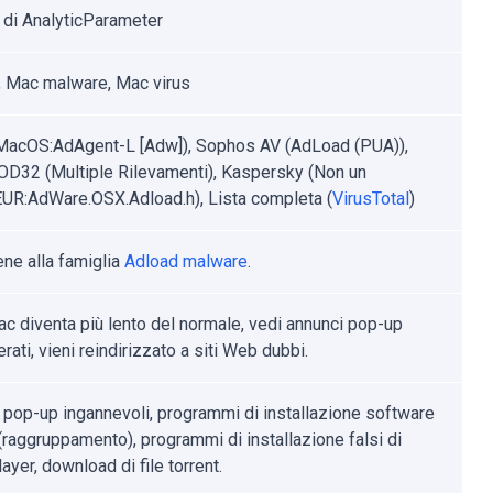
 di AnalyticParameter
 Mac malware, Mac virus
MacOS:AdAgent-L [Adw]), Sophos AV (AdLoad (PUA)),
D32 (Multiple Rilevamenti), Kaspersky (Non un
EUR:AdWare.OSX.Adload.h), Lista completa (
VirusTotal
)
ene alla famiglia
Adload malware
.
Mac diventa più lento del normale, vedi annunci pop-up
rati, vieni reindirizzato a siti Web dubbi.
 pop-up ingannevoli, programmi di installazione software
 (raggruppamento), programmi di installazione falsi di
ayer, download di file torrent.