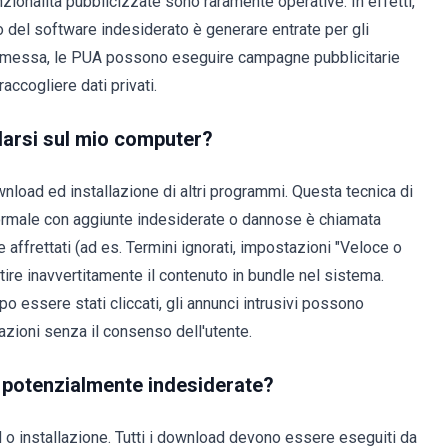
 funzionalità pubblicizzate sono raramente operative. In effetti,
 del software indesiderato è generare entrate per gli
promessa, le PUA possono eseguire campagne pubblicitarie
raccogliere dati privati.
larsi sul mio computer?
nload ed installazione di altri programmi. Questa tecnica di
ormale con aggiunte indesiderate o dannose è chiamata
affrettati (ad es. Termini ignorati, impostazioni "Veloce o
tire inavvertitamente il contenuto in bundle nel sistema.
 essere stati cliccati, gli annunci intrusivi possono
azioni senza il consenso dell'utente.
ni potenzialmente indesiderate?
d o installazione. Tutti i download devono essere eseguiti da