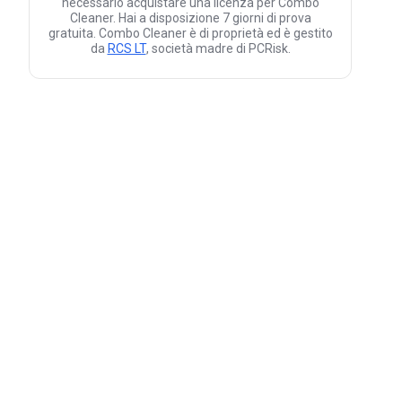
necessario acquistare una licenza per Combo
Cleaner. Hai a disposizione 7 giorni di prova
gratuita. Combo Cleaner è di proprietà ed è gestito
da
RCS LT
, società madre di PCRisk.