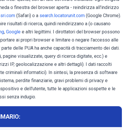
heda o finestra del browser aperta - reindirizza all'indirizzo
sri.com
(Safari) o a
search.locatorunit.com
(Google Chrome).
nire risultati di ricerca, quindi reindirizzano a (o causano
ng
,
Google
e altri legittimi. I dirottatori del browser possono
apportare ai propri browser e limitare o negare l'accesso alle
parte delle PUA ha anche capacità di tracciamento dei dati.
 pagine visualizzate, query di ricerca digitate, ecc.) e
zi IP, geolocalizzazione e altri dettagli). I dati raccolti
 criminali informatici). In sintesi, la presenza di software
istema, perdite finanziarie, gravi problemi di privacy e
ispositivo e dell'utente, tutte le applicazioni sospette e le
ssi senza indugio.
MARIO: