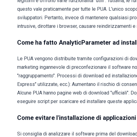
legittimi e offrono varie funzionalità "utili". Tuttavia, le
questo vale praticamente per tutte le PUA. L'unico scopo
sviluppatori. Pertanto, invece di mantenere qualsiasi 
intrusive, dirottare i browser, causare reindirizzamenti e 
Come ha fatto AnalyticParameter ad instal
Le PUA vengono distribuite tramite configurazioni di dow
marketing ingannevole di preconfezionare il software n
"raggruppamento". Processi di download ed installazione 
Express" utilizzate, ecc.): Aumentano il rischio di consen
Alcune PUA hanno pagine web di download "ufficiali". Dopo
eseguire script per scaricare ed installare queste applic
Come evitare l'installazione di applicazio
Si consiglia di analizzare il software prima del downloa