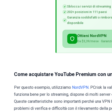
Sblocca i servizi di streaming
✔
202+ posizioni in 111 paesi
✔
Garanzia soddisfatti o rimborsa
✔
disponibile
Ottieni NordVPN
Da $3,39/mese · Garanzia
Come acquistare YouTube Premium con u
Per questo esempio, utilizziamo
NordVPN
. PCrisk la v
funziona bene per lo streaming, dispone di molti server e
Queste caratteristiche sono importanti perché una VPN le
problemi di verifica e difficoltà con il rilevamento della 