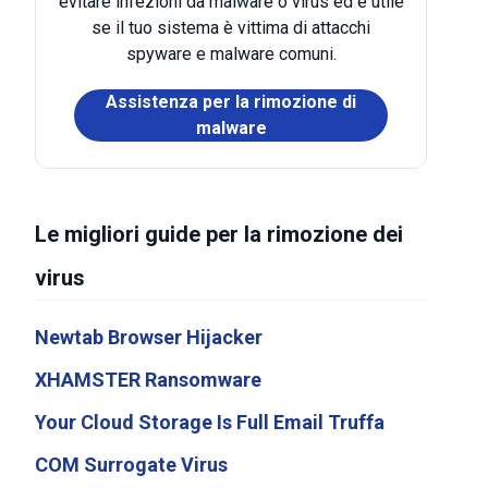
evitare infezioni da malware o virus ed è utile
se il tuo sistema è vittima di attacchi
spyware e malware comuni.
Assistenza per la rimozione di
malware
Le migliori guide per la rimozione dei
virus
Newtab Browser Hijacker
XHAMSTER Ransomware
Your Cloud Storage Is Full Email Truffa
COM Surrogate Virus