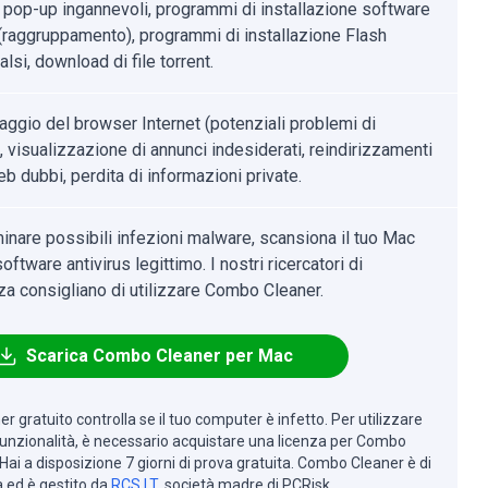
 pop-up ingannevoli, programmi di installazione software
i (raggruppamento), programmi di installazione Flash
alsi, download di file torrent.
aggio del browser Internet (potenziali problemi di
, visualizzazione di annunci indesiderati, reindirizzamenti
eb dubbi, perdita di informazioni private.
minare possibili infezioni malware, scansiona il tuo Mac
oftware antivirus legittimo. I nostri ricercatori di
za consigliano di utilizzare Combo Cleaner.
Scarica Combo Cleaner per Mac
r gratuito controlla se il tuo computer è infetto. Per utilizzare
 funzionalità, è necessario acquistare una licenza per Combo
Hai a disposizione 7 giorni di prova gratuita. Combo Cleaner è di
à ed è gestito da
RCS LT
, società madre di PCRisk.