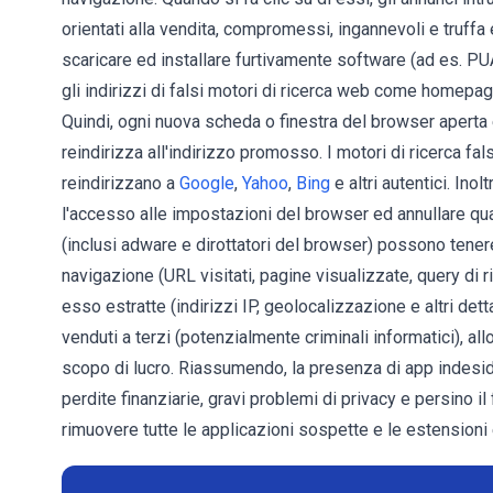
orientati alla vendita, compromessi, ingannevoli e truffa
scaricare ed installare furtivamente software (ad es. PUA
gli indirizzi di falsi motori di ricerca web come homepag
Quindi, ogni nuova scheda o finestra del browser aperta e 
reindirizza all'indirizzo promosso. I motori di ricerca fals
reindirizzano a
Google
,
Yahoo
,
Bing
e altri autentici. Ino
l'accesso alle impostazioni del browser ed annullare qu
(inclusi adware e dirottatori del browser) possono tenere 
navigazione (URL visitati, pagine visualizzate, query di r
esso estratte (indirizzi IP, geolocalizzazione e altri det
venduti a terzi (potenzialmente criminali informatici), a
scopo di lucro. Riassumendo, la presenza di app indesid
perdite finanziarie, gravi problemi di privacy e persino il 
rimuovere tutte le applicazioni sospette e le estensioni