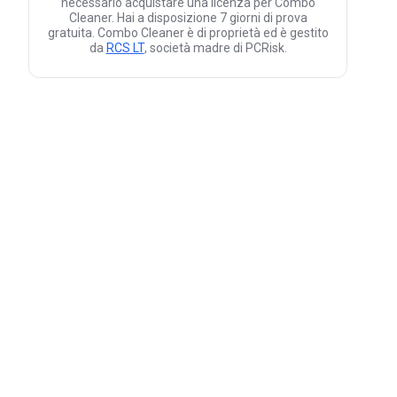
necessario acquistare una licenza per Combo
Cleaner. Hai a disposizione 7 giorni di prova
gratuita. Combo Cleaner è di proprietà ed è gestito
da
RCS LT
, società madre di PCRisk.