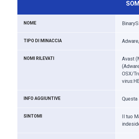
SOM
NOME
BinaryS
TIPO DI MINACCIA
Adware,
NOMI RILEVATI
Avast (
(Adware
OSX/Tro
virus:H
INFO AGGIUNTIVE
Questa 
SINTOMI
Il tuo 
indeside