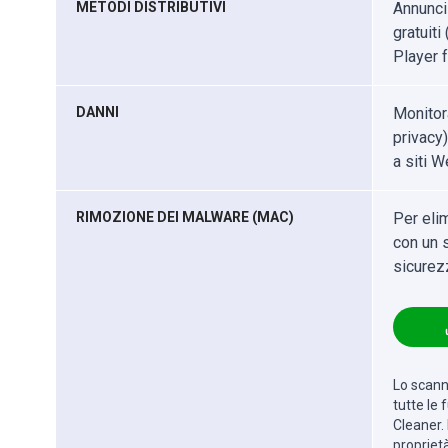
METODI DISTRIBUTIVI
Annunci
gratuit
Player f
DANNI
Monitor
privacy)
a siti W
RIMOZIONE DEI MALWARE (MAC)
Per eli
con un s
sicurez
Lo scanne
tutte le
Cleaner. 
propriet