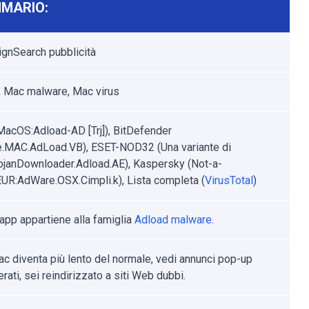
MARIO:
ignSearch pubblicità
 Mac malware, Mac virus
MacOS:Adload-AD [Trj]), BitDefender
.MAC.AdLoad.VB), ESET-NOD32 (Una variante di
janDownloader.Adload.AE), Kaspersky (Not-a-
EUR:AdWare.OSX.Cimpli.k), Lista completa (
VirusTotal
)
app appartiene alla famiglia
Adload malware
.
Mac diventa più lento del normale, vedi annunci pop-up
rati, sei reindirizzato a siti Web dubbi.