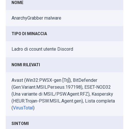
NOME
AnarchyGrabber malware
TIPO DI MINACCIA
Ladro di ccount utente Discord
NOMI RILEVATI
Avast (Win32:PWSX-gen [Trj]), BitDefender
(Gen:Variant.MSILPerseus.197198), ESET-NOD32
(Una variante di MSIL/PSW.Agent.RFZ), Kaspersky
(HEUR:Trojan-PSW.MSIL.Agent.gen), Lista completa
(
VirusTotal
)
SINTOMI