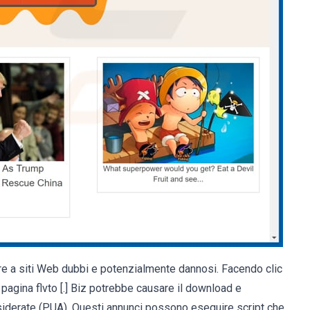
e a siti Web dubbi e potenzialmente dannosi. Facendo clic
 pagina flvto [.] Biz potrebbe causare il download e
esiderate (PUA). Questi annunci possono eseguire script che