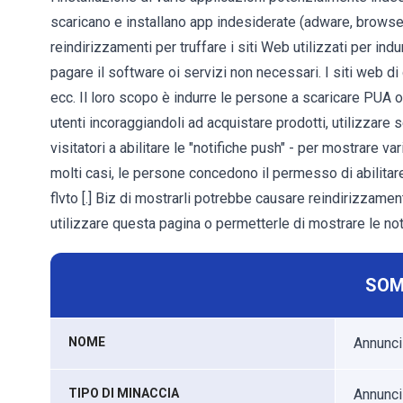
scaricano e installano app indesiderate (adware, browser h
reindirizzamenti per truffare i siti Web utilizzati per ind
pagare il software oi servizi non necessari. I siti web di 
ecc. Il loro scopo è indurre le persone a scaricare PUA o
utenti incoraggiandoli ad acquistare prodotti, utilizzare se
visitatori a abilitare le "notifiche push" - per mostrare vari
molti casi, le persone concedono il permesso di abilitar
flvto [.] Biz di mostrarli potrebbe causare reindirizzament
utilizzare questa pagina o permetterle di mostrare le not
SOM
NOME
Annunci 
TIPO DI MINACCIA
Annunci 