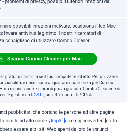
- problemi di privacy, possibili ulteriori infezioni da
.
minare possibili infezioni malware, scansiona il tuo Mac
oftware antivirus legittimo. I nostri ricercatori di
za consigliano di utilizzare Combo Cleaner.
Scarica Combo Cleaner per Mac
r gratuito controlla se il tuo computer è infetto. Per utilizzare
 funzionalità, è necessario acquistare una licenza per Combo
Hai a disposizione 7 giorni di prova gratuita. Combo Cleaner è di
à ed è gestito da
RCS LT
, società madre di PCRisk.
nunci pubblicitari che portano le persone ad altre pagine
lto simile ad altri come
ytmp3[.]cc
e clipconverter[.]cc. In
bbero essere altri siti Web aperti da loro (e annunci