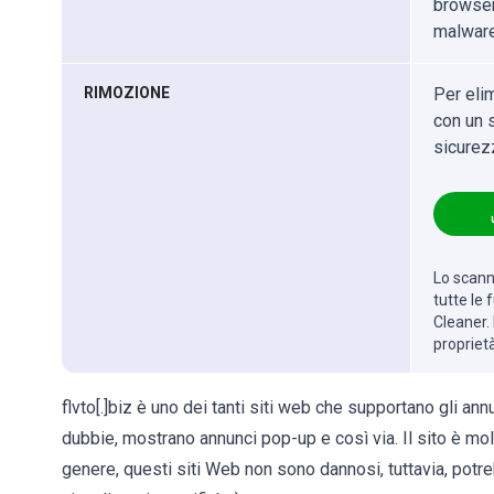
browser 
malware
RIMOZIONE
Per eli
con un s
sicurez
Lo scanne
tutte le
Cleaner. 
propriet
flvto[.]biz è uno dei tanti siti web che supportano gli an
dubbie, mostrano annunci pop-up e così via. Il sito è mo
genere, questi siti Web non sono dannosi, tuttavia, potre