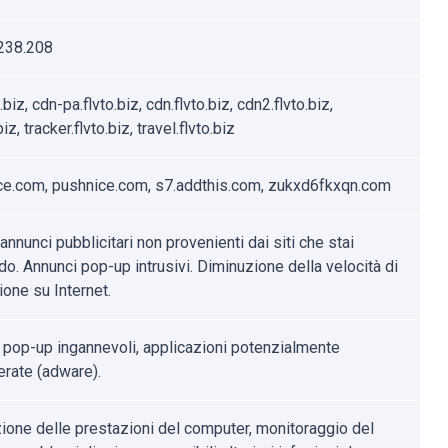
238.208
o.biz, cdn-pa.flvto.biz, cdn.flvto.biz, cdn2.flvto.biz,
iz, tracker.flvto.biz, travel.flvto.biz
e.com, pushnice.com, s7.addthis.com, zukxd6fkxqn.com
nnunci pubblicitari non provenienti dai siti che stai
o. Annunci pop-up intrusivi. Diminuzione della velocità di
ione su Internet.
 pop-up ingannevoli, applicazioni potenzialmente
erate (adware).
ione delle prestazioni del computer, monitoraggio del