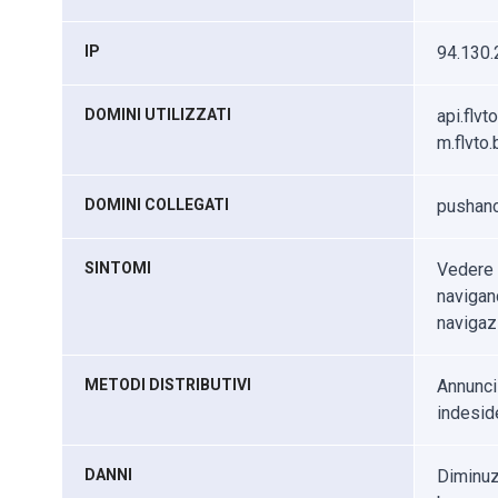
IP
94.130.
DOMINI UTILIZZATI
api.flvt
m.flvto.b
DOMINI COLLEGATI
pushanc
SINTOMI
Vedere a
navigand
navigaz
METODI DISTRIBUTIVI
Annunci
indesid
DANNI
Diminuz