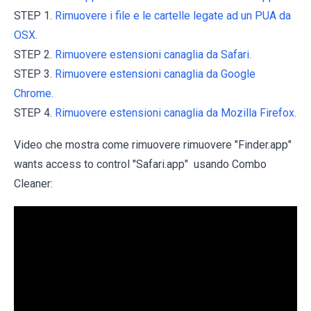
STEP 1.
Rimuovere i file e le cartelle legate ad un PUA da
OSX.
STEP 2.
Rimuovere estensioni canaglia da Safari.
STEP 3.
Rimuovere estensioni canaglia da Google
Chrome.
STEP 4.
Rimuovere estensioni canaglia da Mozilla Firefox.
Video che mostra come rimuovere rimuovere "Finder.app"
wants access to control "Safari.app" usando Combo
Cleaner: