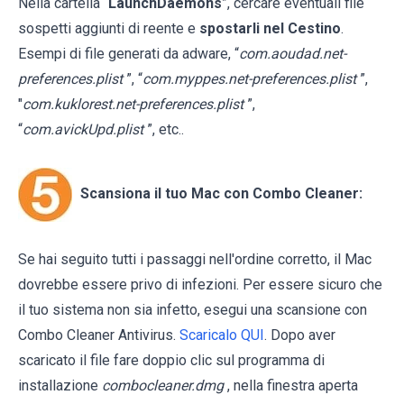
Nella cartella “
LaunchDaemons
”, cercare eventuali file
sospetti aggiunti di reente e
spostarli nel Cestino
.
Esempi di file generati da adware, “
com.aoudad.net-
preferences.plist
”, “
com.myppes.net-preferences.plist
”,
"
com.kuklorest.net-preferences.plist
”,
“
com.avickUpd.plist
”, etc..
Scansiona il tuo Mac con Combo Cleaner:
Se hai seguito tutti i passaggi nell'ordine corretto, il Mac
dovrebbe essere privo di infezioni. Per essere sicuro che
il tuo sistema non sia infetto, esegui una scansione con
Combo Cleaner Antivirus.
Scaricalo QUI
. Dopo aver
scaricato il file fare doppio clic sul programma di
installazione
combocleaner.dmg
, nella finestra aperta