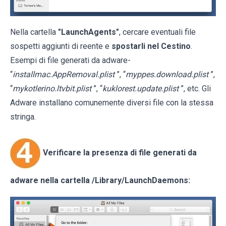
Nella cartella
"LaunchAgents"
, cercare eventuali file
sospetti aggiunti di reente e
spostarli nel Cestino
.
Esempi di file generati da adware-
“
installmac.AppRemoval.plist
”, “
myppes.download.plist
”,
“
mykotlerino.ltvbit.plist
”, “
kuklorest.update.plist
”, etc. Gli
Adware installano comunemente diversi file con la stessa
stringa.
Verificare la presenza di file generati da
adware nella cartella
/Library/LaunchDaemons
: