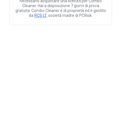
necessario acquistare una licenza per Combo
Cleaner. Hai a disposizione 7 giorni di prova
gratuita. Combo Cleaner è di proprietà ed è gestito
da
RCS LT
, società madre di PCRisk.