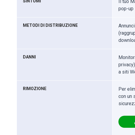
SINTOMI
Il tuo M
pop-up i
METODI DI DISTRIBUZIONE
Annunci
(raggrup
download
DANNI
Monitor
privacy)
a siti W
RIMOZIONE
Per eli
con un s
sicurez