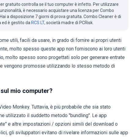
r gratuito controlla se il tuo computer è infetto. Per utilizzare
 funzionalità, è necessario acquistare una licenza per Combo
Hai a disposizione 7 giorni di prova gratuita. Combo Cleaner è di
à ed è gestito da
RCS LT
, società madre di PCRisk.
li, facili da usare, in grado di fornire ai propri utenti
amente, molto spesso queste app non forniscono ai loro utenti
rio, molto spesso sono progettati solo per generare entrate
p che vengono promosse utilizzando lo stesso metodo di
 sul mio computer?
Video Monkey. Tuttavia, è più probabile che sia stato
ne utilizzato il suddetto metodo "bundling". Le app
te" e altre impostazioni / opzioni simili del download o
ici, gli sviluppatori evitano di rivelare informazioni sulle app