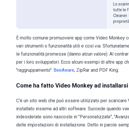
Lo scanne
tutte le
Cleaner. 
propriet
È molto comune promuovere app come Video Monkey come uti
vari strumenti o funzionalità utili e così via. Sfortunat
le funzionalità promesse (danno alcun valore). Al contra
per i loro sviluppatori. Ecco alcuni esempi di altre ap
"raggruppamento":
BeeAware
, ZipRar and PDF King.
Come ha fatto Video Monkey ad installarsi
C'è un sito web che può essere utilizzato per scaricare 
installato insieme ad altri software. Succede quando vie
indesiderate sono nascoste in "Personalizzate", "Avanza
delle impostazioni di installazione. Detto in parole sempl