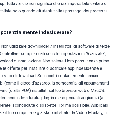
. Tuttavia, ciò non significa che sia impossibile evitare di
stallate solo quando gli utenti salta i passaggi dei processi
ni potenzialmente indesiderate?
li. Non utilizzare downloader / installatori di software di terze
i. Controllare sempre quali sono le impostazioni "Avanzate",
wnload o installazione. Non saltare i loro passi senza prima
e le offerte per installare o scaricare app indesiderate e
rocesso di download. Se incontri costantemente annunci
bbi (come il gioco d'azzardo, la pornografia, gli appuntamenti
adware (o altri PUA) installati sul tuo browser web o MacOS.
tensioni indesiderate, plug-in o componenti aggiuntivi (a
erate, sconosciute o sospette il prima possibile. Applicalo
Se il tuo computer è già stato infettato da Video Monkey, ti