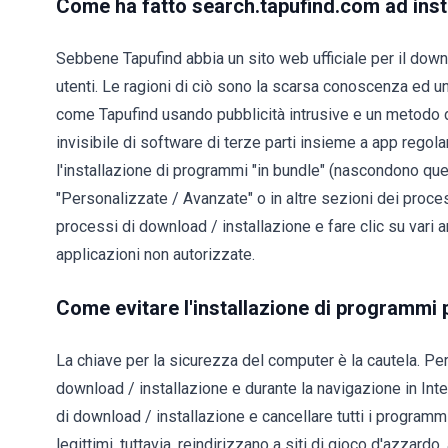
Come ha fatto search.tapufind.com ad inst
Sebbene Tapufind abbia un sito web ufficiale per il down
utenti. Le ragioni di ciò sono la scarsa conoscenza ed u
come Tapufind usando pubblicità intrusive e un metodo d
invisibile di software di terze parti insieme a app rego
l'installazione di programmi "in bundle" (nascondono que
"Personalizzate / Avanzate" o in altre sezioni dei process
processi di download / installazione e fare clic su vari a
applicazioni non autorizzate.
Come evitare l'installazione di programmi 
La chiave per la sicurezza del computer è la cautela. Per
download / installazione e durante la navigazione in Int
di download / installazione e cancellare tutti i programmi
legittimi, tuttavia, reindirizzano a siti di gioco d'azzardo, 