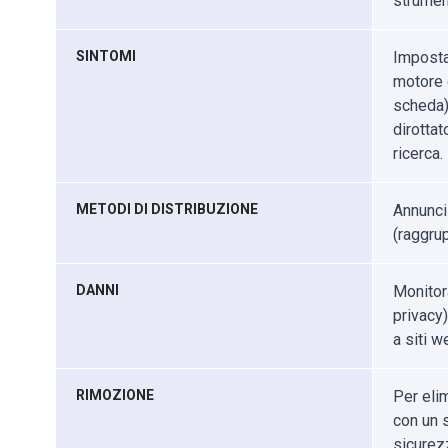
strumen
SINTOMI
Imposta
motore d
scheda).
dirottat
ricerca.
METODI DI DISTRIBUZIONE
Annunci
(raggrup
DANNI
Monitor
privacy)
a siti w
RIMOZIONE
Per eli
con un s
sicurez