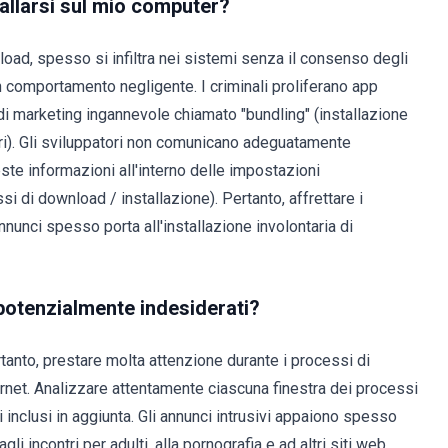
allarsi sul mio computer?
load, spesso si infiltra nei sistemi senza il consenso degli
n comportamento negligente. I criminali proliferano app
i marketing ingannevole chiamato "bundling" (installazione
lari). Gli sviluppatori non comunicano adeguatamente
ste informazioni all'interno delle impostazioni
i di download / installazione). Pertanto, affrettare i
nnunci spesso porta all'installazione involontaria di
potenzialmente indesiderati?
tanto, prestare molta attenzione durante i processi di
ernet. Analizzare attentamente ciascuna finestra dei processi
 inclusi in aggiunta. Gli annunci intrusivi appaiono spesso
agli incontri per adulti, alla pornografia e ad altri siti web