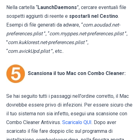
Nella cartella “
LaunchDaemons
”, cercare eventuali file
sospetti aggiunti di reente e
spostarli nel Cestino
.
Esempi di file generati da adware, “
com.aoudad.net-
preferences.plist
”, “
com.myppes.net-preferences.plist
”,
"
com.kuklorest.net-preferences.plist
”,
“
com.avickUpd.plist
”, etc..
Scansiona il tuo Mac con Combo Cleaner:
Se hai seguito tutti i passaggi nell'ordine corretto, il Mac
dovrebbe essere privo di infezioni. Per essere sicuro che
il tuo sistema non sia infetto, esegui una scansione con
Combo Cleaner Antivirus.
Scaricalo QUI
. Dopo aver
scaricato il file fare doppio clic sul programma di
installazione
combocleaner.dmg
, nella finestra aperta