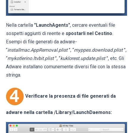
Nella cartella
"LaunchAgents"
, cercare eventuali file
sospetti aggiunti di reente e
spostarli nel Cestino
.
Esempi di file generati da adware-
“
installmac.AppRemoval.plist
”, “
myppes.download.plist
”,
“
mykotlerino.ltvbit.plist
”, “
kuklorest.update.plist
”, etc. Gli
Adware installano comunemente diversi file con la stessa
stringa.
Verificare la presenza di file generati da
adware nella cartella
/Library/LaunchDaemons
: