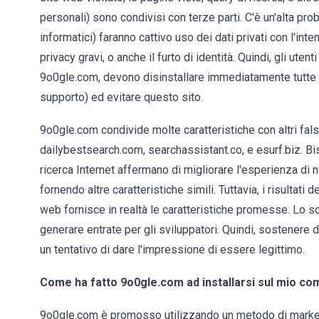
personali) sono condivisi con terze parti. C'è un'alta pr
informatici) faranno cattivo uso dei dati privati ​​con l'i
privacy gravi, o anche il furto di identità. Quindi, gli ut
9o0gle.com, devono disinstallare immediatamente tutte l
supporto) ed evitare questo sito.
9o0gle.com condivide molte caratteristiche con altri fal
dailybestsearch.com, searchassistant.co, e esurf.biz. Bis
ricerca Internet affermano di migliorare l'esperienza di na
fornendo altre caratteristiche simili. Tuttavia, i risultati
web fornisce in realtà le caratteristiche promesse. Lo sc
generare entrate per gli sviluppatori. Quindi, sostenere
un tentativo di dare l'impressione di essere legittimo.
Come ha fatto 9o0gle.com ad installarsi sul mio c
9o0gle.com è promosso utilizzando un metodo di marketi