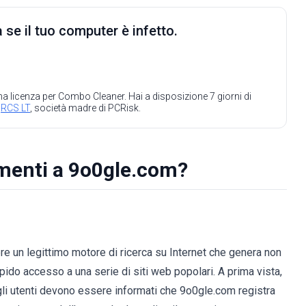
 se il tuo computer è infetto.
 una licenza per Combo Cleaner. Hai a disposizione 7 giorni di
a
RCS LT
, società madre di PCRisk.
amenti a 9o0gle.com?
e un legittimo motore di ricerca su Internet che genera non
rapido accesso a una serie di siti web popolari. A prima vista,
gli utenti devono essere informati che 9o0gle.com registra