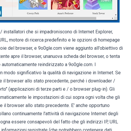
 installatori che si impadroniscono di Internet Explorer,
L, motore di ricerca predefinito e le opzioni di homepage
oie del browser, e 9o0gle.com viene aggiunto all'obiettivo di
tente apre il browser, unanuova scheda del browser, o tenta
iene automaticamente reindirizzato a 9o0gle.com. I
 modo significativo la qualità di navigazione in Internet. Se
ire il browser allo stato precedente, perché i downloader /
rto" (applicazioni di terze parti e / o browser plug-in). Gli
maticamente le impostazioni di cui sopra ogni volta che gli
are il browser allo stato precedente. E' anche opportuno
llano continuamente l'attività di navigazione Internet degli
isogna essere consapevoli del fatto che gli indirizzi IP, URL
tre informazioni registrate (che potrebbero contenere dati