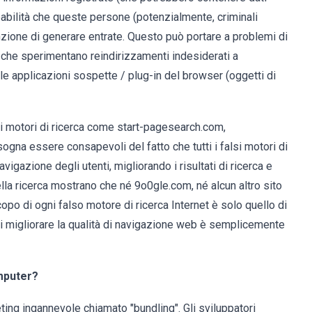
obabilità che queste persone (potenzialmente, criminali
ntenzione di generare entrate. Questo può portare a problemi di
enti che sperimentano reindirizzamenti indesiderati a
e applicazioni sospette / plug-in del browser (oggetti di
si motori di ricerca come start-pagesearch.com,
ogna essere consapevoli del fatto che tutti i falsi motori di
vigazione degli utenti, migliorando i risultati di ricerca e
 della ricerca mostrano che né 9o0gle.com, né alcun altro sito
opo di ogni falso motore di ricerca Internet è solo quello di
 di migliorare la qualità di navigazione web è semplicemente
omputer?
ng ingannevole chiamato "bundling". Gli sviluppatori