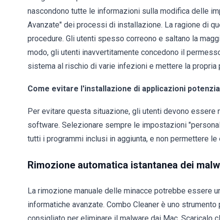
nascondono tutte le informazioni sulla modifica delle i
Avanzate" dei processi di installazione. La ragione di q
procedure. Gli utenti spesso correono e saltano la maggio
modo, gli utenti inavvertitamente concedono il permesso
sistema al rischio di varie infezioni e mettere la propria 
Come evitare l'installazione di applicazioni potenz
Per evitare questa situazione, gli utenti devono essere m
software. Selezionare sempre le impostazioni "personali
tutti i programmi inclusi in aggiunta, e non permettere le o
Rimozione automatica istantanea dei malw
La rimozione manuale delle minacce potrebbe essere u
informatiche avanzate. Combo Cleaner è uno strumento 
consigliato per eliminare il malware dai Mac. Scaricalo cl