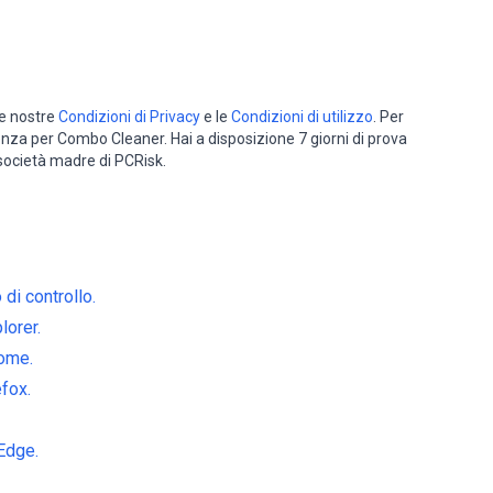
le nostre
Condizioni di Privacy
e le
Condizioni di utilizzo
. Per
cenza per Combo Cleaner. Hai a disposizione 7 giorni di prova
 società madre di PCRisk.
di controllo.
orer.
ome.
fox.
Edge.