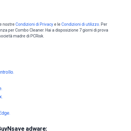
le nostre
Condizioni di Privacy
e le
Condizioni di utilizzo
. Per
cenza per Combo Cleaner. Hai a disposizione 7 giorni di prova
 società madre di PCRisk.
trollo.
e.
x.
Edge.
BuyNsave adware: