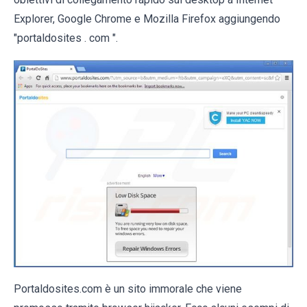
Explorer, Google Chrome e Mozilla Firefox aggiungendo
"portaldosites . com ".
Portaldosites.com è un sito immorale che viene