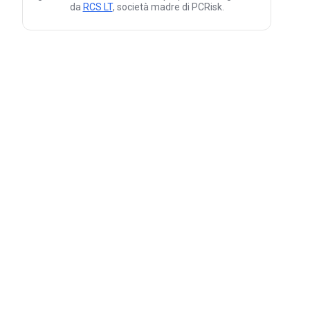
da
RCS LT
, società madre di PCRisk.