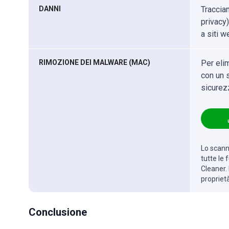
DANNI
Traccia
privacy)
a siti w
RIMOZIONE DEI MALWARE (MAC)
Per eli
con un s
sicurez
Lo scanne
tutte le
Cleaner. 
propriet
Conclusione