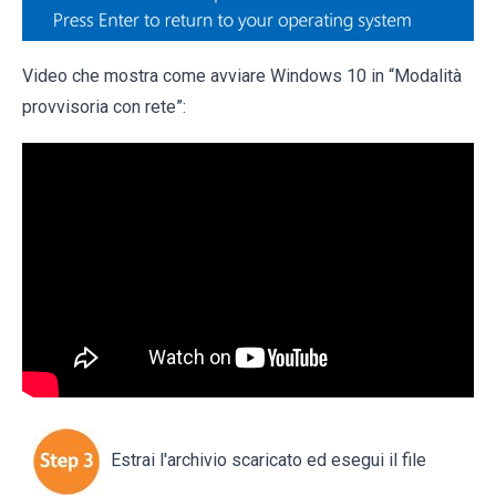
Video che mostra come avviare Windows 10 in “Modalità
provvisoria con rete”:
Estrai l'archivio scaricato ed esegui il file