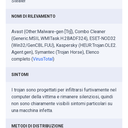
Stealer
NOMI DI RILEVAMENTO
Avast (Other:Malware-gen [Trj]), Combo Cleaner
(Generic.MSIL.WMITask.H.2BADF324), ESET-NOD32
(Win32/GenCBL.FUU), Kaspersky (HEUR:Trojan.OLE2.
Agent.gen), Symantec (Trojan Horse), Elenco
completo (
VirusTotal
)
SINTOMI
I trojan sono progettati per infiltrarsi furtivamente nel
computer della vittima e rimanere silenziosi, quindi
non sono chiaramente visibili sintomi particolari su
una macchina infetta.
METODI DI DISTRIBUZIONE