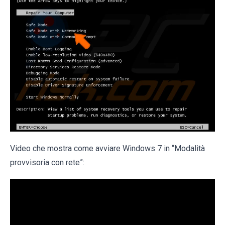
Video che mostra come avviare Windows 7 in “Modalità
provvisoria con rete”: