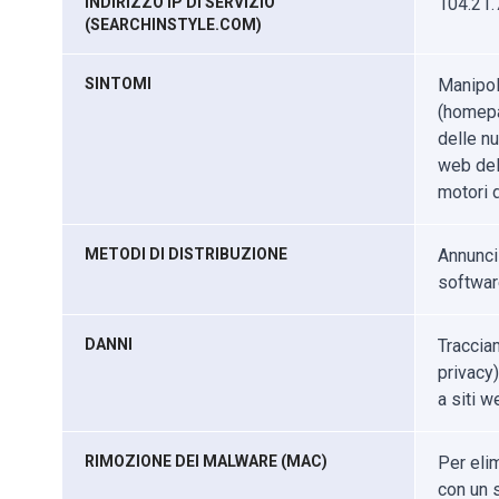
INDIRIZZO IP DI SERVIZIO
104.21.
(SEARCHINSTYLE.COM)
SINTOMI
Manipol
(homepa
delle nu
web del 
motori d
METODI DI DISTRIBUZIONE
Annunci
software
DANNI
Traccia
privacy)
a siti w
RIMOZIONE DEI MALWARE (MAC)
Per eli
con un s