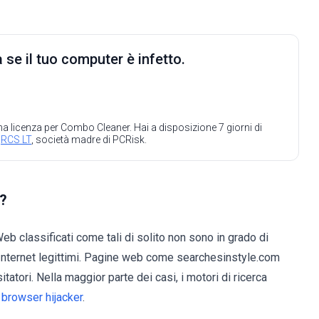
 se il tuo computer è infetto.
 una licenza per Combo Cleaner. Hai a disposizione 7 giorni di
a
RCS LT
, società madre di PCRisk.
m?
eb classificati come tali di solito non sono in grado di
erca Internet legittimi. Pagine web come searchesinstyle.com
tatori. Nella maggior parte dei casi, i motori di ricerca
i
browser hijacker
.