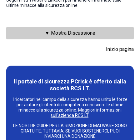
Seguimi su Twitter e LinkedIn per rimanere informato sulle
ultime minacce alla sicurezza online.
▼ Mostra Discussione
Inizio pagina
Il portale di sicurezza PCrisk è offerto dalla
società RCS LT.
I ricercatori nel campo della sicurezza hanno unito le forze
per aiutare gli utenti di computer a conoscere le ultime
minacce alla sicurezza online.
Maggiori informazioni
sull'azienda RCS LT
.
LE NOSTRE GUIDE PER LA RIMOZIONE DI MALWARE SONO
GRATUITE. TUTTAVIA, SE VUOI SOSTENERCI, PUOI
INVIARCI UNA DONAZIONE.