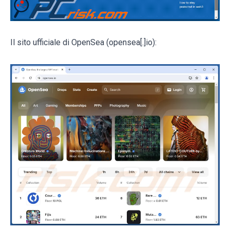
Il sito ufficiale di OpenSea (opensea[.]io):