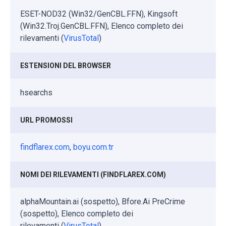
ESET-NOD32 (Win32/GenCBL.FFN), Kingsoft
(Win32.Troj.GenCBL.FFN), Elenco completo dei
rilevamenti (
VirusTotal
)
ESTENSIONI DEL BROWSER
hsearchs
URL PROMOSSI
findflarex.com
,
boyu.com.tr
NOMI DEI RILEVAMENTI (FINDFLAREX.COM)
alphaMountain.ai (sospetto), Bfore.Ai PreCrime
(sospetto), Elenco completo dei
rilevamenti (
VirusTotal
)